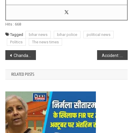
Hits :
668
Tagged
bihar news
bihar police
political news
Politics
The news times
Post
Chandauli : टैंकर से कुचलकर मजदूर की मौत
Accident : ट्रेन की चपेट में आए दो फुटबॉलर्स, दोनों की मौत
navigation
RELATED POSTS