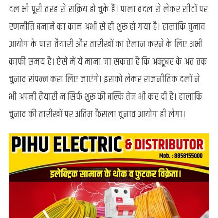
चुनाव
दल भी पूरी तरह से सक्रिय हो चुके हैं। पाला बदल से लेकर सीटों पर
में
रणनीति बनाने का काम अभी से ही शुरू हो गया है। हालांकि चुनाव
संजीव
तिवारी
आयोग के पास तैयारी और तारीखों का ऐलान करने के लिए अभी
को
काफी समय है। ऐसे में ये माना जा सकता है कि अक्टूबर के अंत तक
बनाया
उप
चुनाव संपन्न करा लिए जाएंंगे। इसको लेकर राजनीतिक दलों ने
प्रभारी,
भी अपनी तैयारी न सिर्फ शुरू की बल्कि तेज भी कर दी है। हालांकि
समर्थकों
में
चुनाव की तारीखों पर अंतिम फैसला चुनाव आयोग ही लेगा।
खुशी
की
लहर