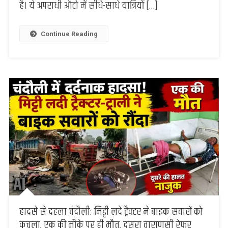
है। ये अपराधी ऑटो में सीधे-साधे यात्रियों […]
के
शातिर
टप्पेबाजों
Continue Reading
को
पुलिस
ने
दबोचा,
ऑटो
और
नगदी
बरामद
हादसे से दहला चंदौली: मिट्टी लदे ट्रैक्टर ने बाइक सवारों को
कुचला, एक की मौके पर ही मौत, दूसरा वाराणसी रेफर