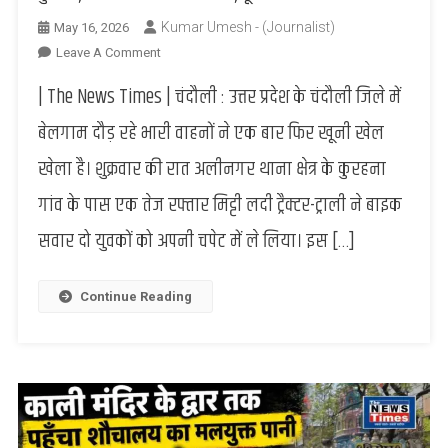
Kumar Umesh - (Journalist)
May 16, 2026
On
Leave A Comment
हादसे
| The News Times | चंदौली : उत्तर प्रदेश के चंदौली जिले में
से
दहला
बेलगाम दौड़ रहे भारी वाहनों ने एक बार फिर खूनी खेल
चंदौली:
खेला है। शुक्रवार की रात अलीनगर थाना क्षेत्र के कुरहना
मिट्टी
लदे
गांव के पास एक तेज रफ्तार मिट्टी लदी ट्रैक्टर-ट्राली ने बाइक
ट्रैक्टर
सवार दो युवकों को अपनी चपेट में ले लिया। इस […]
ने
बाइक
सवारों
Continue Reading
को
कुचला,
एक
की
मौके
पर
ही