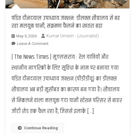
पंडित दीनदयाल उपाध्याय जंक्शन: डीलक्स शौचालय से बह
रहा मलयुक्त पानी, संक्रमण फैलने का खतरा बढ़ा
Kumar Umesh - (Journalist)
May 9, 2026
On
Leave A Comment
पंडित
| The News Times | मुग़लसराय : रेल यात्रियों और
दीनदयाल
उपाध्याय
स्थानीय नागरिकों के लिए सुविधा के नाम पर बनाया गया
जंक्शन:
पंडित दीनदयाल उपाध्याय जंक्शन (पीडीडीयू) का डीलक्स
डीलक्स
शौचालय
शौचालय अब बड़ी मुसीबत का कारण बन गया है। शौचालय
से
से निकलने वाला मलयुक्त गंदा पानी स्टेशन परिसर से बाहर
बह
रहा
जीटी रोड तक फैल रहा है, जिससे इलाके […]
मलयुक्त
पानी,
संक्रमण
Continue Reading
फैलने