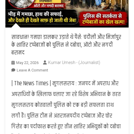
सावधान! गमछा डालकर उड़ाते थे पैसे: चंदौली और मिर्जापुर
के शातिर टप्पेबाजों को पुलिस ने दबोचा, ऑटो और नगदी
बरामद
Kumar Umesh - (Journalist)
May 22, 2026
On
Leave A Comment
सावधान!
| The News Times | मुगलसराय : जनपद में अपराध और
गमछा
डालकर
अपराधियों के खिलाफ चलाए जा रहे विशेष अभियान के तहत
उड़ाते
मुगलसराय कोतवाली पुलिस को एक बड़ी सफलता हाथ
थे
पैसे:
लगी है। पुलिस टीम ने अंतरजनपदीय टप्पेबाज और चोर
चंदौली
गिरोह का पर्दाफाश करते हुए तीन शातिर अभियुक्तों को दबोचा
और
मिर्जापुर