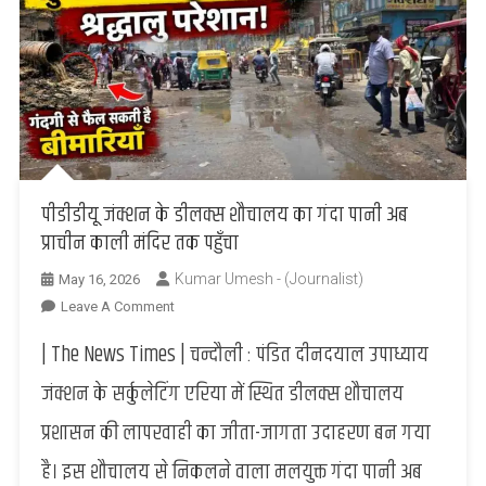
मौत,
दूसरा
वाराणसी
रेफर
पीडीडीयू जंक्शन के डीलक्स शौचालय का गंदा पानी अब
प्राचीन काली मंदिर तक पहुँचा
Kumar Umesh - (Journalist)
May 16, 2026
On
Leave A Comment
पीडीडीयू
| The News Times | चन्दौली : पंडित दीनदयाल उपाध्याय
जंक्शन
के
जंक्शन के सर्कुलेटिंग एरिया में स्थित डीलक्स शौचालय
डीलक्स
प्रशासन की लापरवाही का जीता-जागता उदाहरण बन गया
शौचालय
का
है। इस शौचालय से निकलने वाला मलयुक्त गंदा पानी अब
गंदा