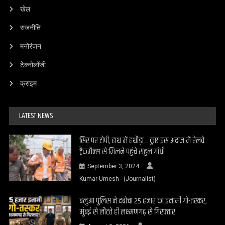
खेल
राजनीति
मनोरंजन
टेक्नोलॉजी
क्राइम
LATEST NEWS
सिर पर टोपी, हाथ में हथौड़ा… कुछ इस अंदाज में रेलवे
ट्रैकमैन्स से मिलने पहुंचे राहुल गांधी
September 3, 2024
Kumar Umesh - (Journalist)
बलुआ पुलिस ने दबोचा 25 हजार का इनामी गो-तस्कर,
मुंबई से लौटते ही लक्ष्मणगढ़ से गिरफ्तार