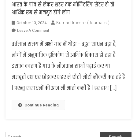
भारत के गांव से लेकर शहर तक मॉनिटरिंग सेंटर हो तो
आर्थिक रूप से मजबुत होंगे लोग
Kumar Umesh - (Journalist)
October 13, 2024
On
Leave A Comment
भारत
वर्तमान समय में अभी गांव में थोड़ा – बहुत साधन बढ़ा है,
के
गांव
लोगों में अनुपातिक दृष्टिकोण से आर्थिक विकास हो रहा है
से
इसका कारण है गांव के नौजवान साथी पढ़ाई कर या
लेकर
शहर
मज़बूरी वश घर छोड़कर शहर में छोटी-मोटी नौकरी कर रहे हैं
तक
l परन्तु संसाधनों की आज भी भारी कमी है l हर हाथ […]
मॉनिटरिंग
सेंटर
हो
Continue Reading
तो
आर्थिक
रूप
से
Search
मजबुत