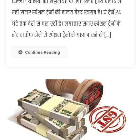
दिल्ली : यात्रियों की सहूलियत के लिए रेलवे द्वारा चलाई जा
24
रही समर स्पेशल ट्रेनों की हालत बेहद खराब है। ये ट्रेनें 24
घंटे
तक
घंटे तक देरी से चल रही है। लगातार समर स्पेशल ट्रेनों के
देर
लेट लतीफ होने से स्पेशल ट्रेनों में यात्रा करने से […]
से
चल
रही
Continue Reading
समर
स्पेशल
ट्रेन,
जिम्मेदार
कौन?