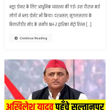
हॉस्पिटल
ब्लूड डोनर के लिए आधुनिक व्यवस्था की गई। इस दौरान कई
में
लोगो ने ब्लड डोनेट भी किया। दरअसल, मुग़लसराय के
आधुनिक
ब्लड
बिलारीडीह मोड़ के समीप NH-2 द्वारिका मेट्रो हिल्स […]
बैंक
की
हुई
Continue Reading
सुरुआत