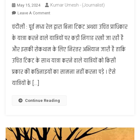
Kumar Umesh - (Journalist)
May 15, 2024
On
Leave A Comment
Chanadauli
चंदौली : पूर्व मध्य रेल द्वारा बिना टिकट अथवा उचित प्राधिकार
:
बिना
के यात्रा करने वाले यात्रियों पर कड़ी निगाह रखी जा रही है
टिकट
और इसकी रोकथाम के लिए निरंतर अभियान जारी है ताकि
यात्रियों
से
उचित टिकट के साथ यात्रा करने वाले यात्रियों को किसी
ECR
प्रकार की कठिनाइयों का सामना नहीं करना पड़े । ऐसे
ने
वसूले
यात्रियों के […]
31.55
करोड़
रूपए
Continue Reading
जुरमाना,
4
लाख
87
हजार