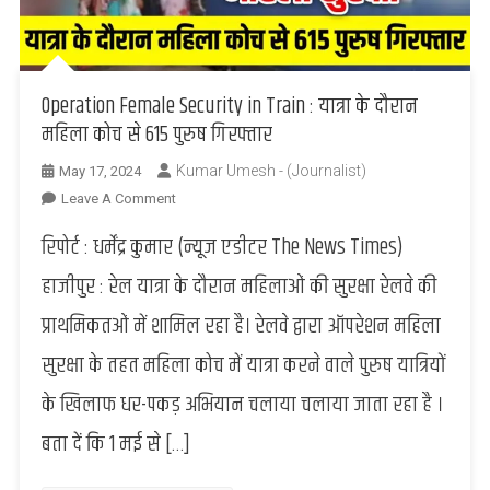
Operation Female Security in Train : यात्रा के दौरान
महिला कोच से 615 पुरुष गिरफ्तार
Kumar Umesh - (Journalist)
May 17, 2024
On
Leave A Comment
Operation
रिपोर्ट : धर्मेंद्र कुमार (न्यूज एडीटर The News Times)
Female
Security
हाजीपुर : रेल यात्रा के दौरान महिलाओं की सुरक्षा रेलवे की
In
प्राथमिकतओं में शामिल रहा है। रेलवे द्वारा ऑपरेशन महिला
Train
:
सुरक्षा के तहत महिला कोच में यात्रा करने वाले पुरुष यात्रियों
यात्रा
के खिलाफ धर-पकड़ अभियान चलाया चलाया जाता रहा है ।
के
दौरान
बता दें कि 1 मई से […]
महिला
कोच