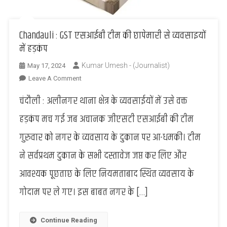
Chandauli : GST एसआईबी टीम की छापेमारी से व्यवसाइयों
में हड़कंप
Kumar Umesh - (Journalist)
May 17, 2024
On
Leave A Comment
Chandauli
चंदौली : अलीनगर थाना क्षेत्र के व्यवसाईयों में उसे वक्त
:
GST
हड़कंप मच गई जब अचानक जीएसटी एसआईबी की टीम
एसआईबी
गुरुवार को नगर के व्यवसाय के दुकान पर आ-धमकी। टीम
टीम
की
ने सर्वप्रथम दुकान के सभी दस्तावेज जप्त कर लिए और
छापेमारी
आवश्यक पूछताछ के लिए नियमताबाद स्थित व्यवसाय के
से
व्यवसाइयों
गोदाम पर ले गए। इस बाबत नगर के […]
में
हड़कंप
Continue Reading