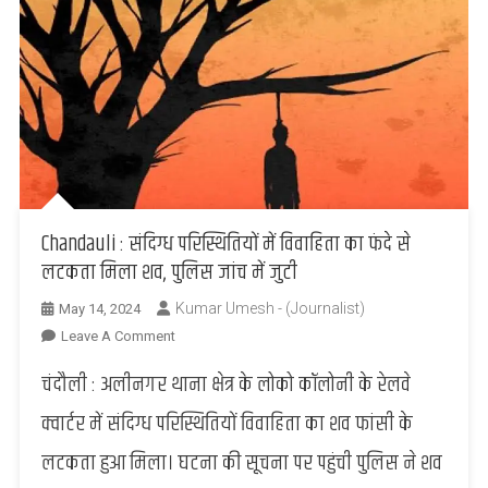
600
रेल
यात्री
मिले
अवैध
Chandauli : संदिग्ध परिस्थितियों में विवाहिता का फंदे से
लटकता मिला शव, पुलिस जांच में जुटी
Kumar Umesh - (Journalist)
May 14, 2024
On
Leave A Comment
Chandauli
चंदौली : अलीनगर थाना क्षेत्र के लोको कॉलोनी के रेलवे
:
संदिग्ध
क्वार्टर में संदिग्ध परिस्थितियों विवाहिता का शव फांसी के
परिस्थितियों
लटकता हुआ मिला। घटना की सूचना पर पहुंची पुलिस ने शव
में
विवाहिता