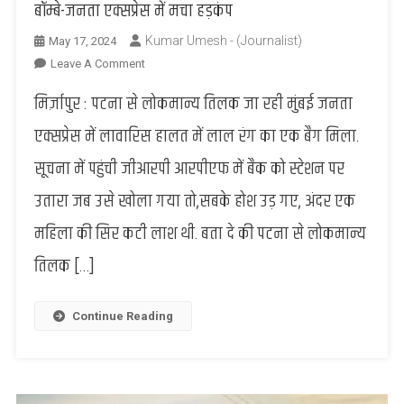
बॉम्बे-जनता एक्सप्रेस में मचा हड़कंप
Kumar Umesh - (Journalist)
May 17, 2024
On
Leave A Comment
Mirzapur
मिर्ज़ापुर : पटना से लोकमान्य तिलक जा रही मुंबई जनता
:
सूटकेस
एक्सप्रेस में लावारिस हालत में लाल रंग का एक बैग मिला.
में
सूचना में पहुंची जीआरपी आरपीएफ में बैक को स्टेशन पर
मिली
महिला
उतारा जब उसे खोला गया तो,सबके होश उड़ गए, अंदर एक
की
महिला की सिर कटी लाश थी. बता दे की पटना से लोकमान्य
सिर
कटी
तिलक […]
लाश,
बॉम्बे-
जनता
Continue Reading
एक्सप्रेस
में
मचा
हड़कंप