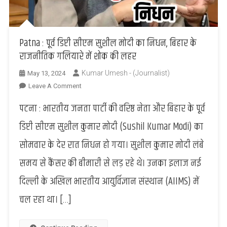
Patna : पूर्व डिप्टी सीएम सुशील मोदी का निधन, बिहार के
राजनीतिक गलियारे में शोक की लहर
Kumar Umesh - (Journalist)
May 13, 2024
On
Leave A Comment
Patna
पटना : भारतीय जनता पार्टी की वरिष्ठ नेता और बिहार के पूर्व
:
पूर्व
डिप्टी सीएम सुशील कुमार मोदी (Sushil Kumar Modi) का
डिप्टी
सोमवार के देर रात निधन हो गया। सुशील कुमार मोदी लंबे
सीएम
सुशील
समय से कैंसर की बीमारी से लड़ रहे थे। उनका इलाज नई
मोदी
दिल्ली के अखिल भारतीय आयुर्विज्ञान संस्थान (AIIMS) में
का
निधन,
चल रहा था। […]
बिहार
के
राजनीतिक