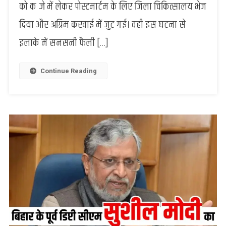
को कब्जे में लेकर पोस्टमार्टम के लिए जिला चिकित्सालय भेज
का
दिया और अग्रिम करवाई में जुट गई। वही इस घटना से
फंदे
से
इलाके में सनसनी फैली […]
लटकता
मिला
शव,
Continue Reading
पुलिस
जांच
में
जुटी