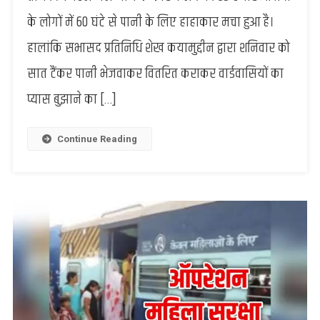
का
के लोगों में 60 घंटे से पानी के लिए हाहाकार मचा हुआ है।
मोटर
शॉर्ट
हालांकि सभासद प्रतिनिधि शेख कयामुद्दीन द्वारा शनिवार को
होने
सात टैंकर पानी भेजवाकर वितरित कराकर वार्डवासियों का
से
पानी
प्यास बुझाने का […]
के
लिए
मचा
Continue Reading
हाहाकार