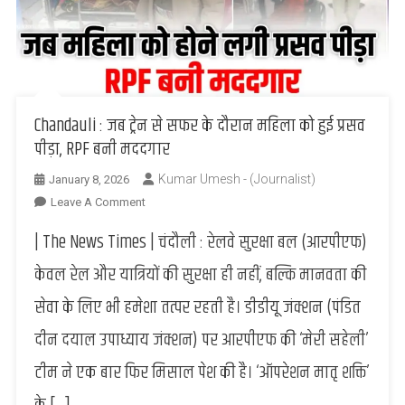
Chandauli : जब ट्रेन से सफर के दौरान महिला को हुई प्रसव
पीड़ा, RPF बनी मददगार
Kumar Umesh - (Journalist)
January 8, 2026
On
Leave A Comment
Chandauli
| The News Times | चंदौली : रेलवे सुरक्षा बल (आरपीएफ)
:
जब
केवल रेल और यात्रियों की सुरक्षा ही नहीं, बल्कि मानवता की
ट्रेन
सेवा के लिए भी हमेशा तत्पर रहती है। डीडीयू जंक्शन (पंडित
से
सफर
दीन दयाल उपाध्याय जंक्शन) पर आरपीएफ की ‘मेरी सहेली’
के
टीम ने एक बार फिर मिसाल पेश की है। ‘ऑपरेशन मातृ शक्ति’
दौरान
महिला