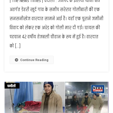
| The News Times | चंदौली : जनपद के इलिया थाना क्षेत्र
:
जमीनी
अंतर्गत डेहरी खुर्द गांव के समीप सरेराह गोलीबारी की एक
विवाद
सनसनीखेज वारदात सामने आई है। यहाँ एक पुराने जमीनी
में
खूनी
विवाद को लेकर एक अधेड़ को गोली मार दी गई। घायल की
खेल,
पहचान 42 वर्षीय तेजबली चौहान के रूप में हुई है। वारदात
साइकिल
से
को […]
घर
लौट
रहे
Continue Reading
अधेड़
को
सरेराह
मारी
गोली