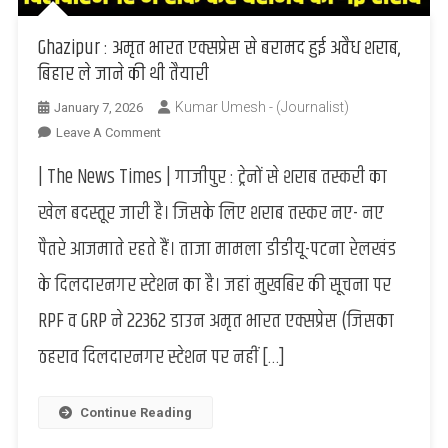
Ghazipur : अमृत भारत एक्सप्रेस से बरामद हुई अवैध शराब,
बिहार ले जाने की थी तैयारी
Kumar Umesh - (Journalist)
January 7, 2026
On
Leave A Comment
Ghazipur
| The News Times | गाजीपुर : ट्रेनों से शराब तस्करी का
:
अमृत
खेल बदस्तूर जारी है। जिसके लिए शराब तस्कर नए- नए
भारत
पैतरे आजमाते रहते हैं। ताजा मामला डीडीयू-पटना रेलखंड
एक्सप्रेस
से
के दिलदारनगर स्टेशन का है। जहां मुखबिर की सूचना पर
बरामद
RPF व GRP ने 22362 डाउन अमृत भारत एक्सप्रेस (जिसका
हुई
अवैध
ठहराव दिलदारनगर स्टेशन पर नहीं […]
शराब,
बिहार
ले
Continue Reading
जाने