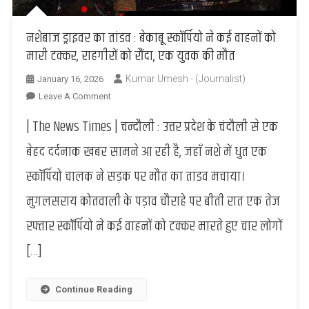
नशेबाज ड्राइवर का तांडव : बेकाबू स्कॉर्पियो ने कई वाहनों को
मारी टक्कर, राहगीरों को रौंदा, एक युवक की मौत
Kumar Umesh - (Journalist)
January 16, 2026
On
Leave A Comment
नशेबाज
| The News Times | चन्दौली : उत्तर प्रदेश के चंदौली से एक
ड्राइवर
का
बेहद दर्दनाक खबर सामने आ रही है, जहाँ नशे में धुत एक
तांडव
स्कॉर्पियो चालक ने सड़क पर मौत का तांडव मचाया।
:
बेकाबू
मुगलसराय कोतवाली के पड़ाव चौराहे पर बीती रात एक तेज
स्कॉर्पियो
रफ्तार स्कॉर्पियो ने कई वाहनों को टक्कर मारते हुए चार लोगों
ने
कई
[…]
वाहनों
को
मारी
Continue Reading
टक्कर,