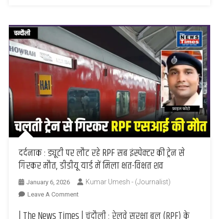
की
थी
तैयारी
दर्दनाक : ड्यूटी पर लौट रहे RPF सब इंस्पेक्टर की ट्रेन से
गिरकर मौत, डीडीयू यार्ड में मिला क्षत-विक्षत शव
Kumar Umesh - (Journalist)
January 6, 2026
On
Leave A Comment
दर्दनाक
| The News Times | चंदौली : रेलवे सुरक्षा बल (RPF) के
: