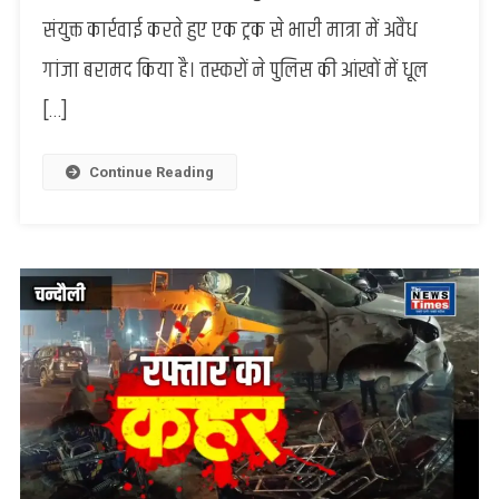
आड़
संयुक्त कार्रवाई करते हुए एक ट्रक से भारी मात्रा में अवैध
में
गांजा बरामद किया है। तस्करों ने पुलिस की आंखों में धूल
चल
रहा
[…]
था
नशे
का
Continue Reading
खेल,
पुलिस
ने
किया
खुलासा