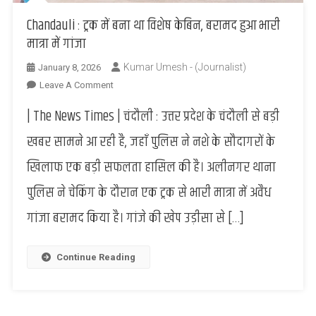
Chandauli : ट्रक में बना था विशेष केबिन, बरामद हुआ भारी
मात्रा में गांजा
Kumar Umesh - (Journalist)
January 8, 2026
On
Leave A Comment
Chandauli
| The News Times | चंदौली : उत्तर प्रदेश के चंदौली से बड़ी
:
ट्रक
खबर सामने आ रही है, जहाँ पुलिस ने नशे के सौदागरों के
में
खिलाफ एक बड़ी सफलता हासिल की है। अलीनगर थाना
बना
था
पुलिस ने चेकिंग के दौरान एक ट्रक से भारी मात्रा में अवैध
विशेष
गांजा बरामद किया है। गांजे की खेप उड़ीसा से […]
केबिन,
बरामद
हुआ
Continue Reading
भारी
मात्रा
में
गांजा