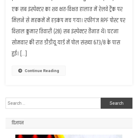
ड्यूटी
एक सब इंस्पेक्टर का शव क्षत-विक्षत हालात में रेलवे ट्रैक पर
पर
मिलने से महकमें में हड़कंप मच गया। रफीगंज RPF पोस्ट पर
लौट
रहे
विशाल कुमार तिवारी (28) सब इंस्पेक्टर तैनात थें। घटना
RPF
सोमवार की रात डीडीयू यार्ड में पोल संख्या 673/8 के पास
सब
इंस्पेक्टर
हुई। […]
की
ट्रेन
से
Continue Reading
गिरकर
मौत,
डीडीयू
यार्ड
Search
में
for:
मिला
क्षत-
विज्ञापन
विक्षत
शव