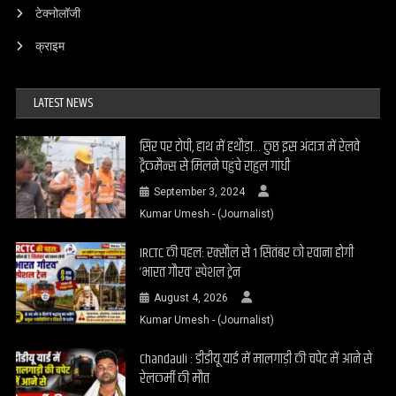
टेक्नोलॉजी
क्राइम
LATEST NEWS
सिर पर टोपी, हाथ में हथौड़ा… कुछ इस अंदाज में रेलवे
ट्रैकमैन्स से मिलने पहुंचे राहुल गांधी
September 3, 2024
Kumar Umesh - (Journalist)
IRCTC की पहल: रक्सौल से 1 सितंबर को रवाना होगी
‘भारत गौरव’ स्पेशल ट्रेन
August 4, 2026
Kumar Umesh - (Journalist)
Chandauli : डीडीयू यार्ड में मालगाड़ी की चपेट में आने से
रेलकर्मी की मौत