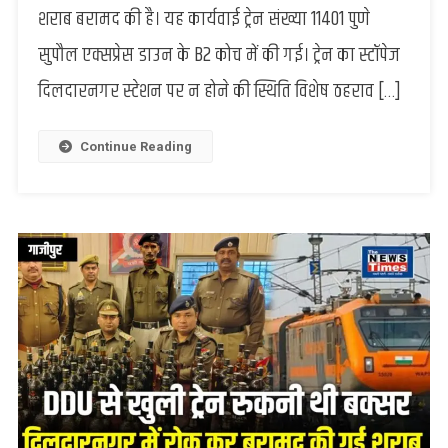
शराब बरामद की है। यह कार्यवाई ट्रेन संख्या 11401 पुणे
लेकर
रोकी
सुपौल एक्सप्रेस डाउन के B2 कोच में की गई। ट्रेन का स्टॉपेज
गई
दिलदारनगर स्टेशन पर न होने की स्थिति विशेष ठहराव […]
ट्रेन,
AC
कोच
Continue Reading
के
टॉयलेट
से
बरामद
की
गई
अवैध
शराब