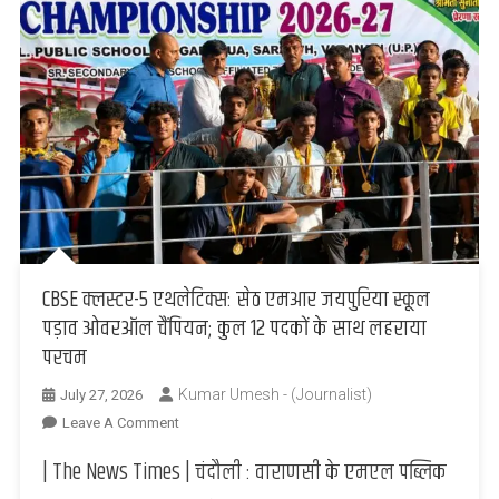
CBSE क्लस्टर-5 एथलेटिक्स: सेठ एमआर जयपुरिया स्कूल
पड़ाव ओवरऑल चैंपियन; कुल 12 पदकों के साथ लहराया
परचम
Kumar Umesh - (Journalist)
July 27, 2026
On
Leave A Comment
CBSE
| The News Times | चंदौली : वाराणसी के एमएल पब्लिक
क्लस्टर-5
एथलेटिक्स: