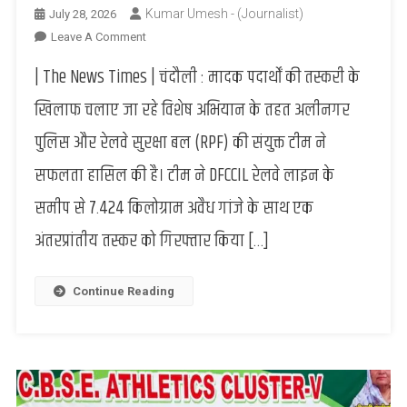
Kumar Umesh - (Journalist)
July 28, 2026
On
Leave A Comment
अलीनगर
| The News Times | चंदौली : मादक पदार्थों की तस्करी के
पुलिस
और
खिलाफ चलाए जा रहे विशेष अभियान के तहत अलीनगर
RPF
पुलिस और रेलवे सुरक्षा बल (RPF) की संयुक्त टीम ने
की
संयुक्त
सफलता हासिल की है। टीम ने DFCCIL रेलवे लाइन के
कार्रवाई:
समीप से 7.424 किलोग्राम अवैध गांजे के साथ एक
7.42
किलोग्राम
अंतरप्रांतीय तस्कर को गिरफ्तार किया […]
अवैध
गांजे
के
Continue Reading
साथ
तस्कर
गिरफ्तार