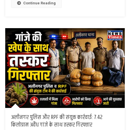
ये
Continue Reading
साइबर
ठग,
21
ATM
कार्ड
के
साथ
पुलिस
ने
दबोचा
अलीनगर पुलिस और RPF की संयुक्त कार्रवाई: 7.42
किलोग्राम अवैध गांजे के साथ तस्कर गिरफ्तार