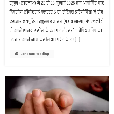
स्कूल (सारनाथ) में 22 से 25 जुलाई 2026 तक आयोजित चार
सेठ
दिवसीय सीबीएसई क्लस्टर-5 एथलेटिक्स प्रतियोगिता में सेठ
एमआर
जयपुरिया
एमआर जयपुरिया स्कूल्स बनारस (पड़ाव शाखा) के एथलीटों
स्कूल
ने अपने शानदार खेल के दम पर ओवरऑल चैंपियनशिप का
पड़ाव
ओवरऑल
खिताब अपने नाम कर लिया। प्रदेश के 30 […]
चैंपियन;
कुल
12
Continue Reading
पदकों
के
साथ
लहराया
परचम