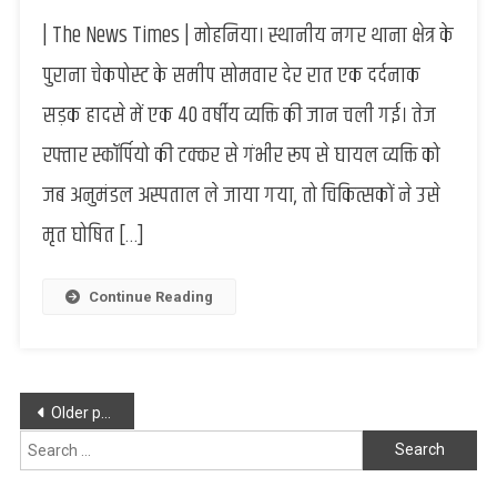
कैमूर
| The News Times | मोहनिया। स्थानीय नगर थाना क्षेत्र के
:
वाहन
पुराना चेकपोस्ट के समीप सोमवार देर रात एक दर्दनाक
की
सड़क हादसे में एक 40 वर्षीय व्यक्ति की जान चली गई। तेज
चपेट
में
रफ्तार स्कॉर्पियो की टक्कर से गंभीर रूप से घायल व्यक्ति को
आने
जब अनुमंडल अस्पताल ले जाया गया, तो चिकित्सकों ने उसे
से
युवक
मृत घोषित […]
की
मौत,
अस्पताल
Continue Reading
में
परिजनों
का
हंगामा,
Posts
Older posts
डॉक्टर
navigation
Search
से
बदसलूकी
for: