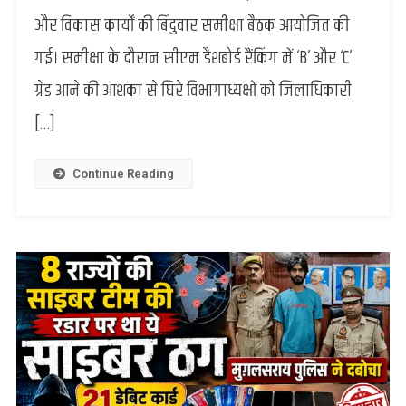
फीडिंग
और विकास कार्यों की बिंदुवार समीक्षा बैठक आयोजित की
में
गई। समीक्षा के दौरान सीएम डैशबोर्ड रैंकिंग में ‘B’ और ‘C’
ढिलाई
पर
ग्रेड आने की आशंका से घिरे विभागाध्यक्षों को जिलाधिकारी
बरपे
डीएम,
[…]
कई
विभागाध्यक्षों
Continue Reading
को
कड़ी
फटकार