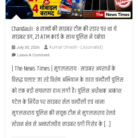
Chandauli : 8 राज्यों की साइबर टीम की रडार पर था ये
साइबर ठग, 21 ATM कार्ड के साथ पुलिस ने दबोचा
Kumar Umesh - (Journalist)
July 30, 2026
On
Leave A Comment
Chandauli
| The News Times | मुगलसराय : साइबर अपराधों के
:
8
विरुद्ध चलाए जा रहे विशेष अभियान के तहत चन्दौली पुलिस
राज्यों
को एक बड़ी सफलता हाथ लगी है। पुलिस अधीक्षक आकाश
की
साइबर
पटेल के निर्देश पर साइबर सेल चन्दौली एवं थाना
टीम
मुगलसराय पुलिस की संयुक्त टीम ने मुगलसराय रेलवे
की
रडार
स्टेशन क्षेत्र से अन्तर्राज्यीय साइबर ठगी गिरोह के […]
पर
था