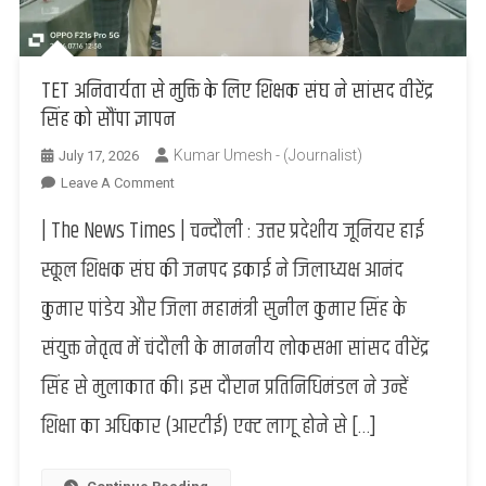
TET अनिवार्यता से मुक्ति के लिए शिक्षक संघ ने सांसद वीरेंद्र
सिंह को सौंपा ज्ञापन
Kumar Umesh - (Journalist)
July 17, 2026
On
Leave A Comment
TET
| The News Times | चन्दौली : उत्तर प्रदेशीय जूनियर हाई
अनिवार्यता
से
स्कूल शिक्षक संघ की जनपद इकाई ने जिलाध्यक्ष आनंद
मुक्ति
कुमार पांडेय और जिला महामंत्री सुनील कुमार सिंह के
के
लिए
संयुक्त नेतृत्व में चंदौली के माननीय लोकसभा सांसद वीरेंद्र
शिक्षक
सिंह से मुलाकात की। इस दौरान प्रतिनिधिमंडल ने उन्हें
संघ
ने
शिक्षा का अधिकार (आरटीई) एक्ट लागू होने से […]
सांसद
वीरेंद्र
सिंह