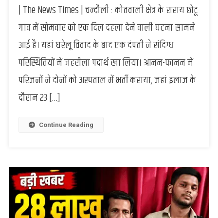
| The News Times | चन्दौली : कोतवाली क्षेत्र के सराय छोटू
:
घरेलू
गांव में सोमवार को एक दिल दहला देने वाली घटना सामने
कलह
आई है। यहां घरेलू विवाद के बाद एक दंपती ने संदिग्ध
में
पति-
परिस्थितियों में जहरीला पदार्थ खा लिया। आनन-फानन में
पत्नी
परिजनों ने दोनों को अस्पताल में भर्ती कराया, जहां इलाज के
ने
खाया
दौरान 23 […]
जहर,
पत्नी
की
Continue Reading
मौत,
पति
की
हालत
गंभीर