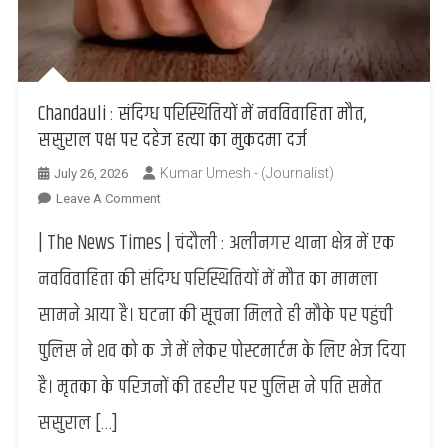
Chandauli : संदिग्ध परिस्थितियों में नवविवाहिता मौत,
ससुराल पक्ष पर दहेज हत्या का मुकदमा दर्ज
Kumar Umesh - (Journalist)
July 26, 2026
On
Leave A Comment
Chandauli
| The News Times | चंदौली : अलीनगर थाना क्षेत्र में एक
:
संदिग्ध
नवविवाहिता की संदिग्ध परिस्थितियों में मौत का मामला
परिस्थितियों
सामने आया है। घटना की सूचना मिलते ही मौके पर पहुंची
में
नवविवाहिता
पुलिस ने शव को कब्जे में लेकर पोस्टमार्टम के लिए भेज दिया
मौत,
है। मृतका के परिजनों की तहरीर पर पुलिस ने पति समेत
ससुराल
पक्ष
ससुराल […]
पर