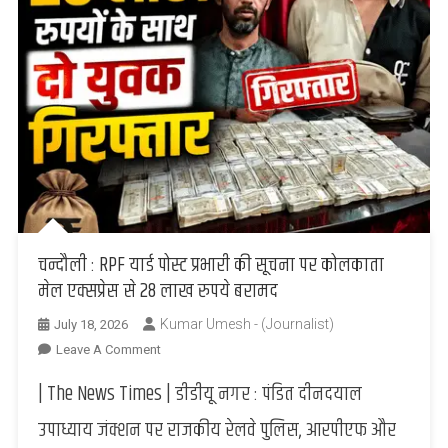
चन्दौली : RPF यार्ड पोस्ट प्रभारी की सूचना पर कोलकाता
मेल एक्सप्रेस से 28 लाख रुपये बरामद
Kumar Umesh - (Journalist)
July 18, 2026
On
Leave A Comment
चन्दौली
| The News Times | डीडीयू नगर : पंडित दीनदयाल
:
RPF
उपाध्याय जंक्शन पर राजकीय रेलवे पुलिस, आरपीएफ और
यार्ड