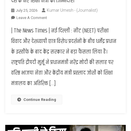
देश के नए शिक्षा मंत्री की जिम्मेदारी
Kumar Umesh - (Journalist)
July 25, 2026
On
Leave A Comment
कौन
| The News Times | नई दिल्ली : नीट (NEET) परीक्षा
हैं
प्रह्लाद
विवाद और देशव्यापी छात्र विरोध प्रदर्शनों के बीच धर्मेंद्र प्रधान
जोशी?
के इस्तीफे के बाद केंद्र सरकार ने बड़ा फैसला लिया है।
धर्मेंद्र
प्रधान
राष्ट्रपति द्रौपदी मुर्मू ने प्रधानमंत्री नरेंद्र मोदी की सलाह पर
के
वरिष्ठ भाजपा नेता और केंद्रीय मंत्री प्रह्लाद जोशी को शिक्षा
इस्तीफे
के
मंत्रालय का अतिरिक्त […]
बाद
मिली
देश
Continue Reading
के
नए
शिक्षा
मंत्री