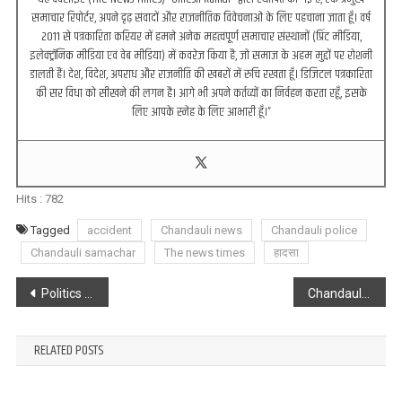
समाचार रिपोर्टर, अपने दृढ़ संवादों और राजनीतिक विवेचनाओं के लिए पहचाना जाता हूँ। वर्ष
2011 से पत्रकारिता करियर में हमने अनेक महत्वपूर्ण समाचार संस्थानों (प्रिंट मीडिया,
इलेक्ट्रॉनिक मीडिया एवं वेब मीडिया) में कवरेज किया है, जो समाज के अहम मुद्दों पर रोशनी
डालती हैं। देश, विदेश, अपराध और राजनीति की खबरों में रुचि रखता हूँ। डिजिटल पत्रकारिता
की सर विधा को सीखने की लगन है। आगे भी अपने कर्तव्यों का निर्वहन करता रहूँ, इसके
लिए आपके स्नेह के लिए आभारी हूँ।”
Hits :
782
Tagged
accident
Chandauli news
Chandauli police
Chandauli samachar
The news times
हादसा
Post
Politics : भाजपा ने बिहार चुनाव में संजीव तिवारी को बनाया उप प्रभारी, समर्थकों में खुशी की लहर
Chandauli : पटवा सम्मेलन में पहुंचे कैबिनेट मंत्री अनिल राजभर
navigation
RELATED POSTS