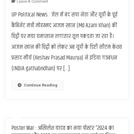
On
Leave A Comment
Politics
UP Political News : जेल में बंद सपा नेता और यूपी के पूर्व
:
राहुल
कैबिनेट मंत्री मोहम्मद आजम खान (Md Azam Khan) की
और
चिट्ठी पर मचा घमासान लगातार तूल पकड़ता जा रहा है।
अखिलेश
में
आजम खान की चिट्ठी को लेकर अब यूपी के डिप्टी सीएम केशव
मुस्लिम
प्रसाद मौर्य (Keshav Prasad Maurya) ने इंडिया गठबंधन
वोट
बैंक
(INDIA gathabndhan) पर […]
की
होड़,
आज़म
Continue Reading
की
चिट्ठी
मामले
पर
केशव
प्रसाद
Poster War : अखिलेश यादव का नया पोस्टर “2024 का
ने