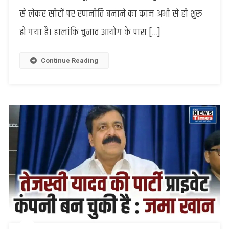
चुनाव
से लेकर सीटों पर रणनीति बनाने का काम अभी से ही शुरू
में
हो गया है। हालांकि चुनाव आयोग के पास […]
संजीव
तिवारी
को
Continue Reading
बनाया
उप
प्रभारी,
समर्थकों
में
खुशी
की
लहर