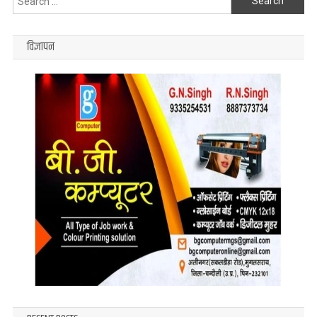
चर्चा
for:
का
विषय
विज्ञापन