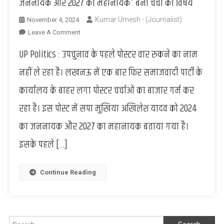
जननायक और 2027 का महानायक” बना चर्चा का विषय
INDIA
गठबंधन
Kumar Umesh - (Journalist)
November 4, 2024
पर
On
Leave A Comment
साधा
Poster
UP Politics : उपचुनाव के पहले पोस्टर वार रुकने का नाम
निशाना
War
:
नहीं ले रहा है। लखनऊ में एक बार फिर समाजवादी पार्टी के
अखिलेश
कार्यालय के बाहर लगा पोस्टर चर्चाओं का बाजार गर्म कर
यादव
का
रहा है। इस पोस्ट में सपा मुखिया अखिलेश यादव को 2024
नया
का जननायक और 2027 का महानायक बताया गया है।
पोस्टर
“2024
इसके पहले […]
का
जननायक
और
Continue Reading
2027
का
महानायक”
बना
Search