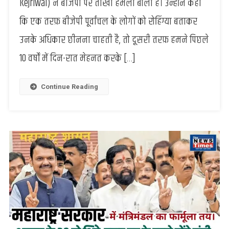
Kejriwal) ने बीजेपी पर तीखा हमला बोला है। उन्होंने कहा
पूर्वांचल
की
कि एक तरफ़ बीजेपी पूर्वांचल के लोगों को रोहिंग्या बताकर
राजनीति
उनके अधिकार छीनना चाहती है, तो दूसरी तरफ़ हमने पिछले
हुई
तेज,
10 वर्षों में दिन-रात मेहनत करके […]
अरविंद
केजरीवाल
और
Continue Reading
BJP
आपने
सामने