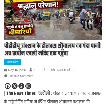
पीडीडीयू जंक्शन के डीलक्स शौचालय का गंदा पानी
अब प्राचीन काली मंदिर तक पहुँचा
उत्तर प्रदेश
Kumar Umesh - (Journalist)
May 16, 2026
On
Leave A Comment
पीडीडीयू
जंक्शन
| The News Times | चन्दौली :
पंडित दीनदयाल उपाध्याय जंक्शन
के
डीलक्स
के सर्कुलेटिंग एरिया में स्थित डीलक्स शौचालय प्रशासन की
शौचालय