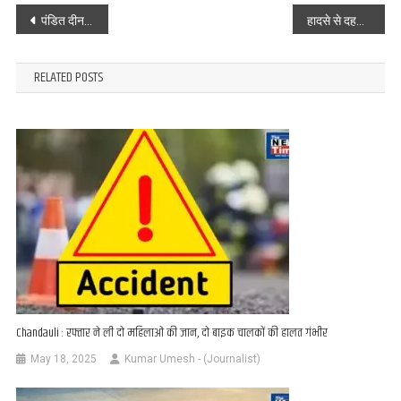
Post
पंडित दीनदयाल उपाध्याय जंक्शन: डीलक्स शौचालय से बह रहा मलयुक्त पानी, संक्रमण फैलने का खतरा बढ़ा
हादसे से दहला चंदौली: मिट्टी लदे ट्रैक्टर ने बाइक सवारों को कुचला, एक की मौके पर ही मौत, दूसरा वाराणसी रेफर
navigation
RELATED POSTS
Chandauli : रफ्तार ने ली दो महिलाओं की जान, दो बाइक चालकों की हालत गंभीर
May 18, 2025
Kumar Umesh - (Journalist)