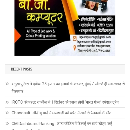
RECENT POSTS
बलुआ पुलिस ने दबोचा 25 हजार का इनामी गो-तस्कर, मुंबई से लौटते ही लक्ष्मणगढ़ से
गिरफ्तार
IRCTC की पहल: रक्सौल से 1 सितंबर को रवाना होगी ‘भारत गौरव’ स्पेशल ट्रेन
Chandauli : डीडीयू यार्ड में मालगाड़ी की चपेट में आने से रेलकर्मी की मौत
CM Dashboard Ranking : डाटा फीडिंग में ढिलाई पर बरपे डीएम, कई