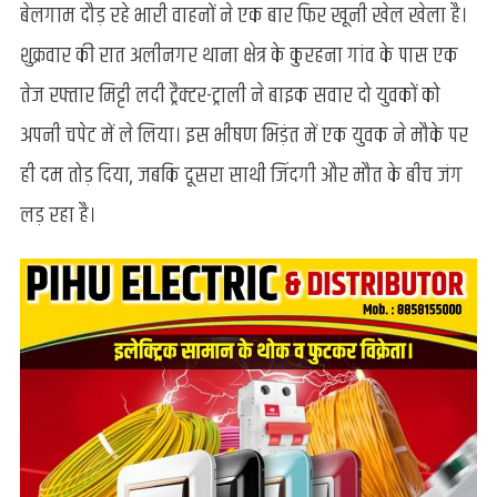
बेलगाम दौड़ रहे भारी वाहनों ने एक बार फिर खूनी खेल खेला है।
मिट्टी
लदे
शुक्रवार की रात अलीनगर थाना क्षेत्र के कुरहना गांव के पास एक
ट्रैक्टर
तेज रफ्तार मिट्टी लदी ट्रैक्टर-ट्राली ने बाइक सवार दो युवकों को
ने
बाइक
अपनी चपेट में ले लिया। इस भीषण भिड़ंत में एक युवक ने मौके पर
सवारों
ही दम तोड़ दिया, जबकि दूसरा साथी जिंदगी और मौत के बीच जंग
को
कुचला,
लड़ रहा है।
एक
की
मौके
पर
ही
मौत,
दूसरा
वाराणसी
रेफर