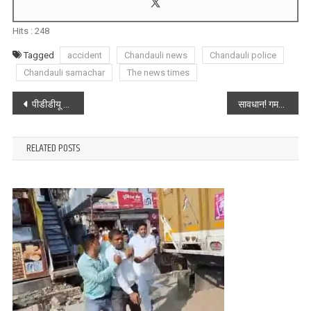
Hits :
248
Tagged
accident
Chandauli news
Chandauli police
Chandauli samachar
The news times
Post
पीडीडीयू जंक्शन के डीलक्स शौचालय का गंदा पानी अब प्राचीन काली मंदिर तक पहुँचा
सावधान! गमछा डालकर उड़ाते थे पैसे: चंदौली और मिर्जापुर के शातिर टप्पेबाजों को पुलिस ने दबोचा, ऑटो और नगदी बरामद
navigation
RELATED POSTS