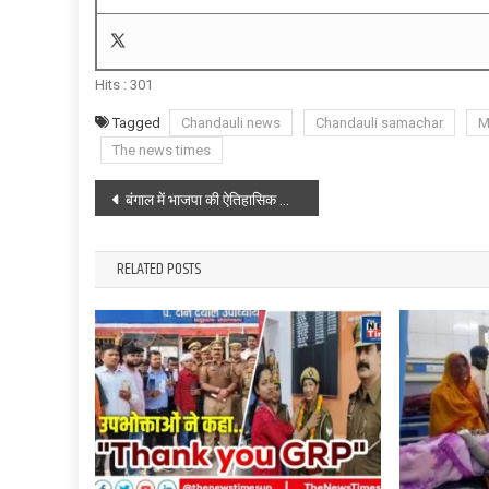
Hits :
301
Tagged
Chandauli news
Chandauli samachar
M
The news times
Post
बंगाल में भाजपा की ऐतिहासिक जीत पर भदोही सांसद ने बांटी मिठाई, मना जश्न
navigation
RELATED POSTS