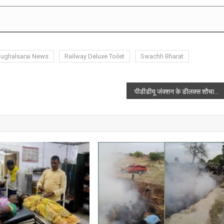
ughalsarai News
Railway Deluxe Toilet
Swachh Bharat
पीडीडीयू जंक्शन के डीलक्स शौचालय का गंदा पानी अब प्राचीन काली मंदिर तक पहुँचा