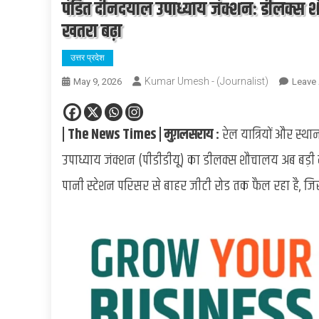
पंडित दीनदयाल उपाध्याय जंक्शन: डीलक्स श
खतरा बढ़ा
उत्तर प्रदेश
Kumar Umesh - (Journalist)
May 9, 2026
Leave
| The News Times | मुग़लसराय :
रेल यात्रियों और स्
उपाध्याय जंक्शन (पीडीडीयू) का डीलक्स शौचालय अब बड़
पानी स्टेशन परिसर से बाहर जीटी रोड तक फैल रहा है, जिस