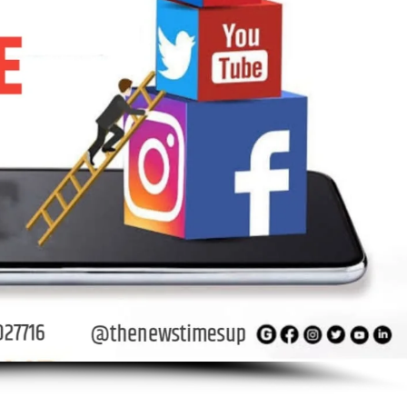
खतरा
बढ़ा