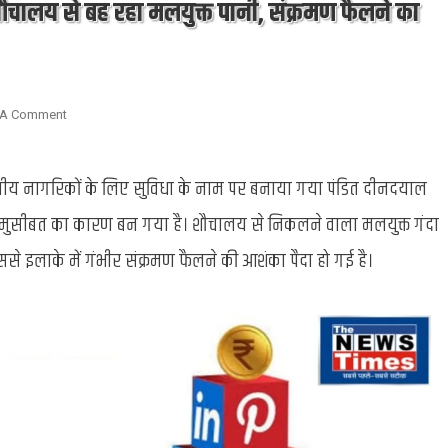
ौचालय से बह रहा मलयुक्त पानी, संक्रमण फैलने का
On
 A Comment
पंडित
दीनदयाल
थानीय नागरिकों के लिए सुविधा के नाम पर बनाया गया पंडित दीनदयाल
उपाध्याय
जंक्शन:
ी मुसीबत का कारण बन गया है। शौचालय से निकलने वाला मलयुक्त गंदा
डीलक्स
शौचालय
से इलाके में गंभीर संक्रमण फैलने की आशंका पैदा हो गई है।
से
बह
रहा
मलयुक्त
पानी,
संक्रमण
फैलने
का