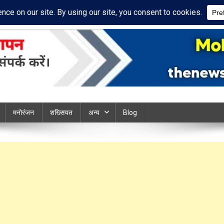
acy Policy
Disclaimer
ews chandauli
मनोरंजन
शख्सियत
अन्य
Blog