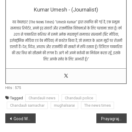
Kumar Umesh - (Journalist)
यह वेबसाइट (The News Times) “Umesh Kumar” द्वारा स्थापित की गई है, एक प्रमुख
समाचार रिपोर्टर, अपने दृढ़ संवादों और राजनीतिक विवेचनाओं के लिए पहचाना जाता हूँ। वर्ष
2011 से पत्रकारिता करियर में हमने अनेक महत्वपूर्ण समाचार संस्थानों (प्रिंट मीडिया,
इलेक्ट्रॉनिक मीडिया एवं वेब मीडिया) में कवरेज किया है, जो समाज के अहम मुद्दों पर रोशनी
डालती हैं। देश, विदेश, अपराध और राजनीति की खबरों में रुचि रखता हूँ। डिजिटल पत्रकारिता
की सर विधा को सीखने की लगन है। आगे भी अपने कर्तव्यों का निर्वहन करता रहूँ, इसके
लिए आपके स्नेह के लिए आभारी हूँ।”
Hits :
575
Tagged
Chandauli news
Chandauli police
Chandauli samachar
mughalsarai
The news times
Post
Good Work : मुग़लसराय पुलिस ने इनामिया गैंगस्टर को किया गिरफ्तार
Prayagraj : किया गया महाकुम्भ मेला शिविर का भूमि पूजन
navigation