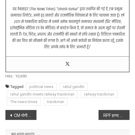
यह वेबसाइट (The News Times) “Umesh Kumar” द्वारा स्थापित की गई है, एक प्रमुख
समाचार रिपोर्टर, अपने दृढ़ संवादों और राजनीतिक विवेचनाओं के लिए पहचाना जाता हूँ। वर्ष
2011 से पत्रकारिता करियर में हमने अनेक महत्वपूर्ण समाचार संस्थानों (प्रिंट मीडिया,
इलेक्ट्रॉनिक मीडिया एवं वेब मीडिया) में कवरेज किया है, जो समाज के अहम मुद्दों पर रोशनी
डालती हैं। देश, विदेश, अपराध और राजनीति की खबरों में रुचि रखता हूँ। डिजिटल पत्रकारिता
की सर विधा को सीखने की लगन है। आगे भी अपने कर्तव्यों का निर्वहन करता रहूँ, इसके
लिए आपके स्नेह के लिए आभारी हूँ।”
Hits :
10,690
Tagged
political news
rahul gandhi
rahul gandhi meets railway traickman
railway traickman
The news times
traickman
Post
CM योगी ने 2017 से पहले की सरकार को लेकर किया दावा, यूपी की सियासत में मचेगी खलबली
RPF हत्या कांड ! शराब तस्करों ने रेलवे पुलिस की खोली पोल, बताया किसको देते हैं कितना..
navigation
RELATED POSTS