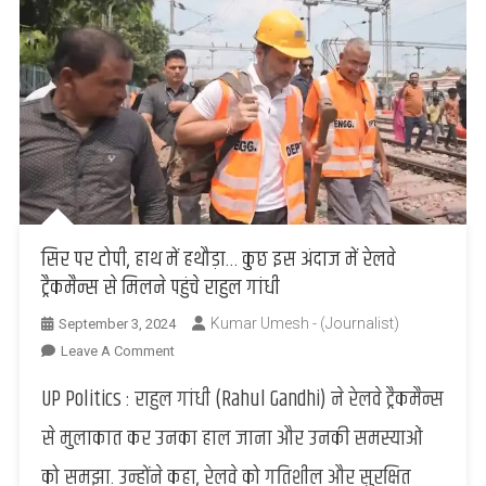
सिर पर टोपी, हाथ में हथौड़ा… कुछ इस अंदाज में रेलवे
ट्रैकमैन्स से मिलने पहुंचे राहुल गांधी
Kumar Umesh - (Journalist)
September 3, 2024
On
Leave A Comment
सिर
UP Politics : राहुल गांधी (Rahul Gandhi) ने रेलवे ट्रैकमैन्स
पर
टोपी,
से मुलाकात कर उनका हाल जाना और उनकी समस्याओं
हाथ
को समझा. उन्होंने कहा, रेलवे को गतिशील और सुरक्षित
में