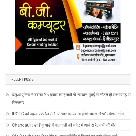
RECENT POSTS
बलुआ पुलिस ने दबोचा 25 हजार का इनामी गो-तस्कर, मुंबई से लौटते ही लक्ष्मणगढ़ से
गिरफ्तार
IRCTC की पहल: रक्सौल से 1 सितंबर को रवाना होगी ‘भारत गौरव’ स्पेशल ट्रेन
Chandauli : डीडीयू यार्ड में मालगाड़ी की चपेट में आने से रेलकर्मी की मौत