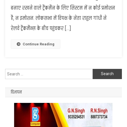
हथौड़ा…
बनाए रखने वाले ट्रैकमैन के लिए सिस्टम में न कोई प्रमोशन
कुछ
है, न इमोशन. लोकसभा में विपक्ष के नेता राहुल गांधी ने
इस
अंदाज
रेलवे ट्रैकमैन्स के बीच पहुंचकर […]
में
रेलवे
ट्रैकमैन्स
Continue Reading
से
मिलने
पहुंचे
राहुल
Search
गांधी
for:
विज्ञापन