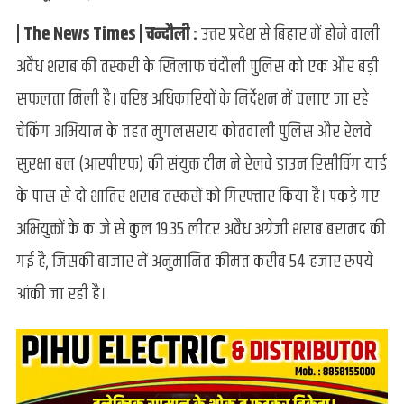
शराब
| The News Times | चन्दौली :
उत्तर प्रदेश से बिहार में होने वाली
के
साथ
अवैध शराब की तस्करी के खिलाफ चंदौली पुलिस को एक और बड़ी
बिहार
सफलता मिली है। वरिष्ठ अधिकारियों के निर्देशन में चलाए जा रहे
के
दो
चेकिंग अभियान के तहत मुगलसराय कोतवाली पुलिस और रेलवे
तस्कर
गिरफ्तार,
सुरक्षा बल (आरपीएफ) की संयुक्त टीम ने रेलवे डाउन रिसीविंग यार्ड
DRY
के पास से दो शातिर शराब तस्करों को गिरफ्तार किया है। पकड़े गए
से
हुई
अभियुक्तों के कब्जे से कुल 19.35 लीटर अवैध अंग्रेजी शराब बरामद की
गिरफ्तारी
गई है, जिसकी बाजार में अनुमानित कीमत करीब 54 हजार रुपये
आंकी जा रही है।