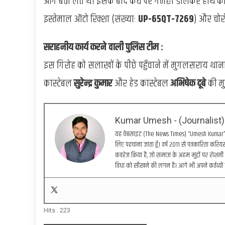
आगे बैठा लेते थे। इसके बाद कंधे पर गमछा डालकर हाथ की 
इस्तेमाल ऑटो रिक्शा (संख्या:
UP-65QT-7269
) और चोर
सराहनीय कार्य करने वाली पुलिस टीम :
इस गिरोह को सलाखों के पीछे पहुँचाने में मुगलसराय थाना
कांस्टेबल
सुरेन्द्र कुमार
और हेड कांस्टेबल
अभिषेक दूबे
की म
Kumar Umesh - (Journalist)
यह वेबसाइट (The News Times) “Umesh Kumar” द्वा
लिए पहचाना जाता हूँ। वर्ष 2011 से पत्रकारिता करियर 
कवरेज किया है, जो समाज के अहम मुद्दों पर रोशनी 
विधा को सीखने की लगन है। आगे भी अपने कर्तव्यों 
Hits :
223