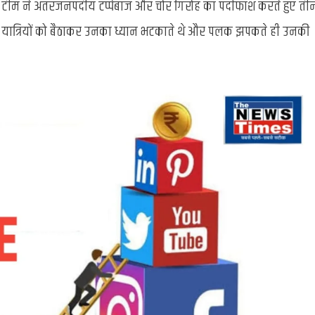
ीम ने अंतरजनपदीय टप्पेबाज और चोर गिरोह का पर्दाफाश करते हुए ती
थे
पैसे:
साधे यात्रियों को बैठाकर उनका ध्यान भटकाते थे और पलक झपकते ही उनकी
चंदौली
और
मिर्जापुर
के
शातिर
टप्पेबाजों
को
पुलिस
ने
दबोचा,
ऑटो
और
नगदी
बरामद