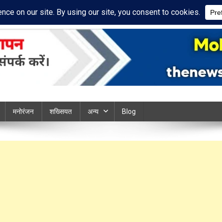
ivacy Policy
Disclaimer
ews chandauli
मनोरंजन
शख्सियत
अन्य
Blog