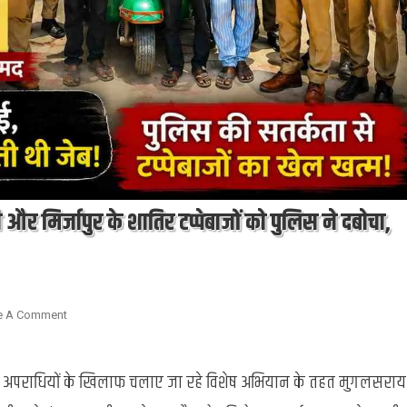
और मिर्जापुर के शातिर टप्पेबाजों को पुलिस ने दबोचा,
On
e A Comment
सावधान!
गमछा
 अपराधियों के खिलाफ चलाए जा रहे विशेष अभियान के तहत मुगलसराय
डालकर
उड़ाते