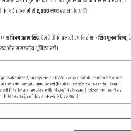
सफाई दिखाते हुए जेब काट लेते थे। पुलिस ने इनके पास से वारदात में
ी की गई रकम में से
₹2,000 नगद
बरामद किए हैं।
ध्यक्ष
विजय प्रताप सिंह
, रेलवे चौकी प्रभारी उप-निरीक्षक
शिव पूजन बिन्द
, ह
ुख्य और सराहनीय भूमिका रही।
रा स्थापित की गई है, एक प्रमुख समाचार रिपोर्टर, अपने दृढ़ संवादों और राजनीतिक विवेचनाओं के
में हमने अनेक महत्वपूर्ण समाचार संस्थानों (प्रिंट मीडिया, इलेक्ट्रॉनिक मीडिया एवं वेब मीडिया) में
डालती हैं। देश, विदेश, अपराध और राजनीति की खबरों में रुचि रखता हूँ। डिजिटल पत्रकारिता की सर
का निर्वहन करता रहूँ, इसके लिए आपके स्नेह के लिए आभारी हूँ।”