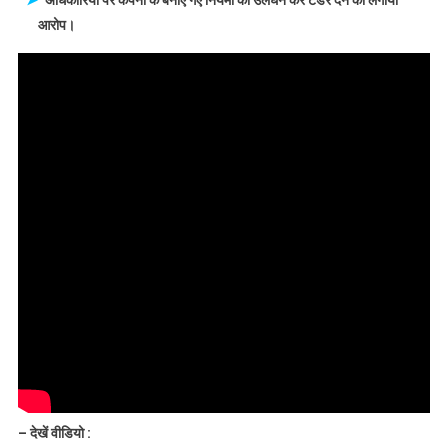
खिलाफ
आरोप।
ट्रांसपोर्टरों
का
प्रदर्शन,
नियमों
को
तोड़कर
खास
ट्रांसपोर्टर
को
फायदा
देने
का
आरोप
– देखें वीडियो :