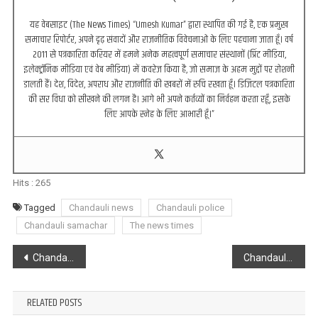
यह वेबसाइट (The News Times) “Umesh Kumar” द्वारा स्थापित की गई है, एक प्रमुख
समाचार रिपोर्टर, अपने दृढ़ संवादों और राजनीतिक विवेचनाओं के लिए पहचाना जाता हूँ। वर्ष
2011 से पत्रकारिता करियर में हमने अनेक महत्वपूर्ण समाचार संस्थानों (प्रिंट मीडिया,
इलेक्ट्रॉनिक मीडिया एवं वेब मीडिया) में कवरेज किया है, जो समाज के अहम मुद्दों पर रोशनी
डालती हैं। देश, विदेश, अपराध और राजनीति की खबरों में रुचि रखता हूँ। डिजिटल पत्रकारिता
की सर विधा को सीखने की लगन है। आगे भी अपने कर्तव्यों का निर्वहन करता रहूँ, इसके
लिए आपके स्नेह के लिए आभारी हूँ।”
Hits :
265
Tagged
Chandauli news
Chandauli police
Chandauli samachar
The news times
Post
Chandauli : मोबिल के ड्रम से बरामद हुआ कुछ ऐसा, पुलिस के उड़ गए होश, जाने क्या है मामला.
Chandauli : अनिल राजभर का बड़ा बयान, तेजस्वी की यात्रा में ‘बांग्लादेशी और रोहिंग्या घुसपैठिए’
navigation
RELATED POSTS