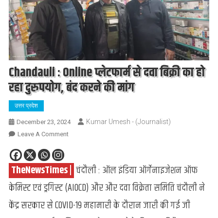
Chandauli : Online प्लेटफार्म से दवा बिक्री का हो
रहा दुरुपयोग, बंद करने की मांग
उत्तर प्रदेश
Kumar Umesh - (Journalist)
December 23, 2024
On
Leave A Comment
Chandauli
:
.
TheNewsTimes |
.
चंदौली : ऑल इंडिया ऑर्गेनाइजेशन ऑफ
Online
प्लेटफार्म
केमिस्ट एवं ड्रगिस्ट (AIOCD) और और दवा विक्रेता समिति चंदौली ने
से
दवा
केंद्र सरकार से COVID-19 महामारी के दौरान जारी की गई जी
बिक्री