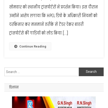
ट्रांसपोर्टरों
सोमवार को स्थानीय ट्रांसपोर्टरों ने प्रदर्शन किया। इस दौरान
का
उन्होंने आरोप लगाया कि HPCL डिपो के अधिकारी नियमों को
प्रदर्शन,
नियमों
दरकिनार कर मनमाने तरीके से टेंडर देकर बाहरी
को
तोड़कर
ट्रांसपोर्टरो की गाड़ियों को लोड किया […]
खास
ट्रांसपोर्टर
Continue Reading
को
फायदा
देने
का
आरोप
Search
for:
विज्ञापन