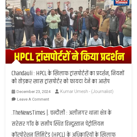
Chandauli : HPCL के खिलाफ ट्रांसपोर्टरों का प्रदर्शन, नियमों
को तोड़कर खास ट्रांसपोर्टर को फायदा देने का आरोप
Kumar Umesh - (Journalist)
December 23, 2024
On
Leave A Comment
Chandauli
.TheNewsTimes |. चन्दौली : अलीनगर थाना क्षेत्र के
:
HPCL
सरेसर गाँव के समीप स्थित हिन्दुस्तान पेट्रोलियम
के
कॉरपोरेशन लिमिटेड (HPCL) के अधिकारियों के खिलाफ
खिलाफ