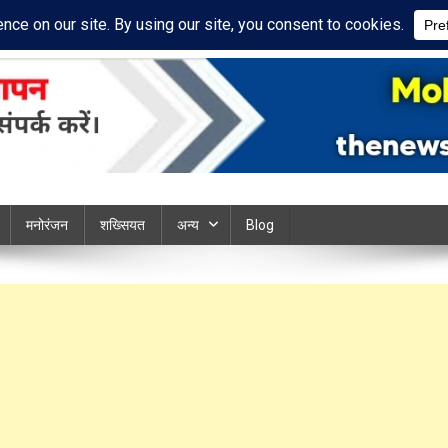
ivacy Policy
Disclaimer
ews chandauli
मनोरंजन
शख्सियत
अन्य
Blog