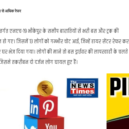
Bus
Accident
न से अधिक रेफर
:
बारातियों
अंतर्गत एनएच-19 भीकेपुर के समीप बारातियों से भरी बस और ट्रक की
से
भरी
ो गए। जिसमें 13 लोगों को गम्भीर चोट आई, जिन्हें हायर सेंटर रेफर कर
बस
 घर भेज दिया गया। लोगों की माने तो बस ड्राईवर की लापरवाही के चलते
और
ट्रक
 जिसमे तकरीबन दो दर्जन लोग घायल हुए हैं।
में
आमने-
सामने
से
भिड़ंत,
2
दर्जन
लोग
घायल