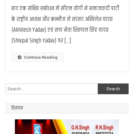
पहले
बाद एक संक्षिप्त संबोधन में सीएम योगी ने समाजवादी पार्टी
की
के राष्ट्रीय अध्यक्ष और कन्नौज से सांसद अखिलेश यादव
सरकार
को
(Akhilesh Yadav) एवं सपा नेता शिवपाल सिंह यादव
लेकर
किया
(Shivpal Singh Yadav) पर […]
दावा,
यूपी
Continue Reading
की
सियासत
में
मचेगी
खलबली
Search
for:
विज्ञापन