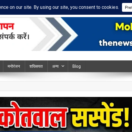
ivacy Policy
Disclaimer
ews chandauli
मनोरंजन
शख्सियत
अन्य
Blog