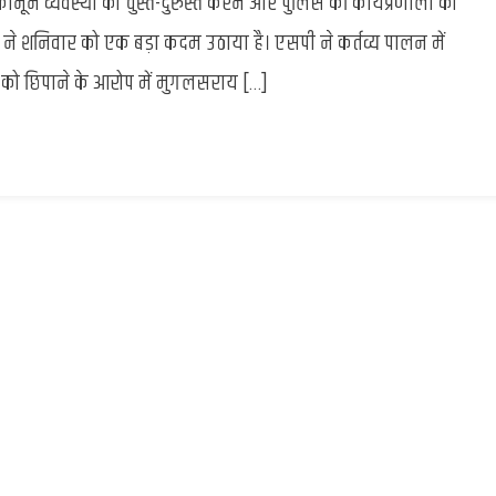
ून व्यवस्था को चुस्त-दुरुस्त करने और पुलिस की कार्यप्रणाली को
के
खिलाफ
 ने शनिवार को एक बड़ा कदम उठाया है। एसपी ने कर्तव्य पालन में
कार्रवाई
ओं को छिपाने के आरोप में मुगलसराय […]
:
मुगलसराय
कोतवाल
सस्पेंड,
नियम
दरकिनार
कर
शराब
बिक्री
का
वीडियो
हुआ
था
वायरल