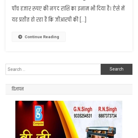
पकड़ी
पाँच हजार रुपए की नगद राशि का इनाम भी दिया है। ऐसे में
चांदी
यह प्रतीत हो रहा है कि जीआरपी की […]
की
खेप,
मादक
Continue Reading
पदार्थ
के
तस्कर
पहुँच
Search
से
दूर
for:
?
विज्ञापन