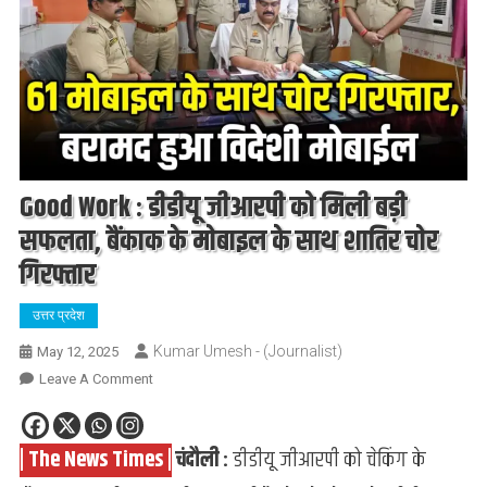
Good Work : डीडीयू जीआरपी को मिली बड़ी
सफलता, बैंकाक के मोबाइल के साथ शातिर चोर
गिरफ्तार
उत्तर प्रदेश
Kumar Umesh - (Journalist)
May 12, 2025
On
Leave A Comment
Good
Work
| The News Times |
चंदौली :
डीडीयू जीआरपी को चेकिंग के
:
डीडीयू