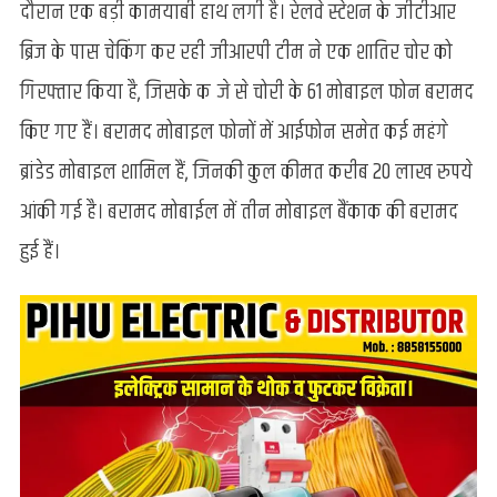
दौरान एक बड़ी कामयाबी हाथ लगी है। रेलवे स्टेशन के जीटीआर
जीआरपी
को
ब्रिज के पास चेकिंग कर रही जीआरपी टीम ने एक शातिर चोर को
मिली
गिरफ्तार किया है, जिसके कब्जे से चोरी के 61 मोबाइल फोन बरामद
बड़ी
सफलता,
किए गए हैं। बरामद मोबाइल फोनों में आईफोन समेत कई महंगे
बैंकाक
ब्रांडेड मोबाइल शामिल हैं, जिनकी कुल कीमत करीब 20 लाख रुपये
के
मोबाइल
आंकी गई है। बरामद मोबाईल में तीन मोबाइल बैंकाक की बरामद
के
हुई हैं।
साथ
शातिर
चोर
गिरफ्तार