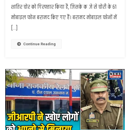
को
शातिर चोर को गिरफ्तार किया है, जिसके कब्जे से चोरी के 61
मिली
मोबाइल फोन बरामद किए गए हैं। बरामद मोबाइल फोनों में
बड़ी
सफलता,
[…]
बैंकाक
के
मोबाइल
Continue Reading
के
साथ
शातिर
चोर
गिरफ्तार