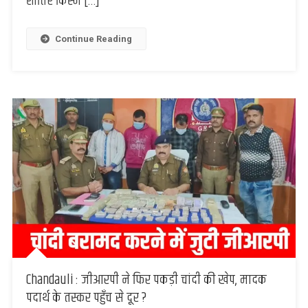
शातिर किस्म […]
2
दर्जन
से
Continue Reading
अधिक
मामलों
में
था
वांछित
Chandauli : जीआरपी ने फिर पकड़ी चांदी की खेप, मादक
पदार्थ के तस्कर पहुँच से दूर ?