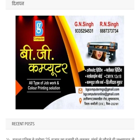
विज्ञापन
RECENT POSTS
बलुआ पुलिस ने दबोचा 25 हजार का इनामी गो-तस्कर, मुंबई से लौटते ही लक्ष्मणगढ़ से