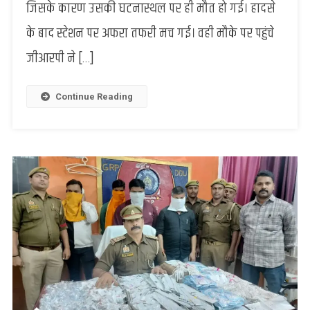
जिसके कारण उसकी घटनास्थल पर ही मौत हो गई। हादसे
होने
के बाद स्टेशन पर अफरा तफरी मच गई। वही मौके पर पहुंचे
के
दौरान
जीआरपी ने […]
ट्रेन
के
नीचे
Continue Reading
आए
यात्री
की
दर्दनाक
मौत