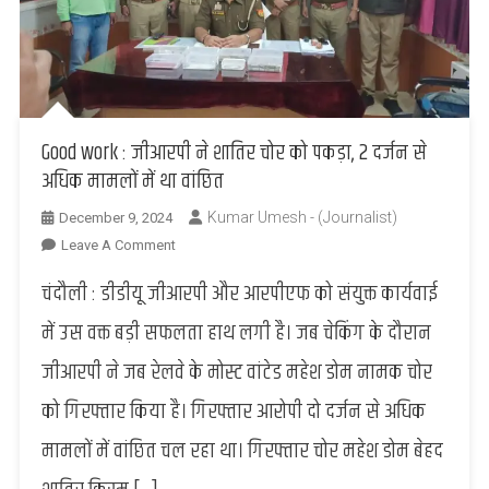
Good work : जीआरपी ने शातिर चोर को पकड़ा, 2 दर्जन से
अधिक मामलों में था वांछित
Kumar Umesh - (Journalist)
December 9, 2024
On
Leave A Comment
Good
चंदौली : डीडीयू जीआरपी और आरपीएफ को संयुक्त कार्यवाई
Work
:
में उस वक्त बड़ी सफलता हाथ लगी है। जब चेकिंग के दौरान
जीआरपी
जीआरपी ने जब रेलवे के मोस्ट वांटेड महेश डोम नामक चोर
ने
शातिर
को गिरफ्तार किया है। गिरफ्तार आरोपी दो दर्जन से अधिक
चोर
मामलों में वांछित चल रहा था। गिरफ्तार चोर महेश डोम बेहद
को
पकड़ा,