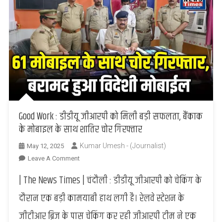
Good Work : डीडीयू जीआरपी को मिली बड़ी सफलता, बैंकाक
के मोबाइल के साथ शातिर चोर गिरफ्तार
Kumar Umesh - (Journalist)
May 12, 2025
On
Leave A Comment
Good
| The News Times | चंदौली : डीडीयू जीआरपी को चेकिंग के
Work
:
दौरान एक बड़ी कामयाबी हाथ लगी है। रेलवे स्टेशन के
डीडीयू
जीटीआर ब्रिज के पास चेकिंग कर रही जीआरपी टीम ने एक
जीआरपी