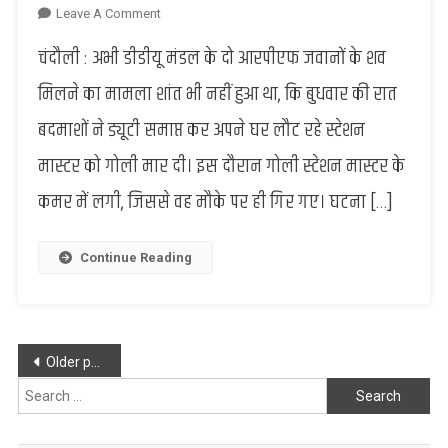
On
Leave A Comment
Chandauli
चंदौली : अभी डीडीयू मंडल के दो आरपीएफ जवानों के शव
:
स्टेशन
मिलने का मामला शांत भी नहीं हुआ था, कि बुधवार की रात
मास्टर
बदमाशों ने ड्यूटी समाप्त कर अपने घर लौट रहे स्टेशन
को
बदमाशों
मास्टर को गोली मार दी। इस दौरान गोली स्टेशन मास्टर के
ने
कमर में लगी, जिससे वह मौके पर ही गिर गए। घटना […]
मारी
गोली,
क्या
Continue Reading
हो
सकती
है
वजह
Posts
?
Older posts
navigation
Search
for: