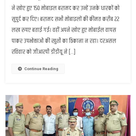
:
ने खोए हुए 150 मोबाइल बरामद कर उन्हें उनके धारकों को
जब
सुपुर्द कर दिए। बरामद सभी मोबाइलों की कीमत करीब 22
खोया
मोबाईल
लख रुपए बताई गई। वहीं अपने खोए हुए मोबाईल वापस
पाकर
पाकर उपभोक्ताओं की खुशी का ठिकाना न रहा। दरअसल
उपभोक्ताओं
के
रविवार को जीआरपी डीडीयू ने […]
चेहरे
खिले,
तो
Continue Reading
उन्होंने
कहा
..
“Thank
You
GRP
DDU”