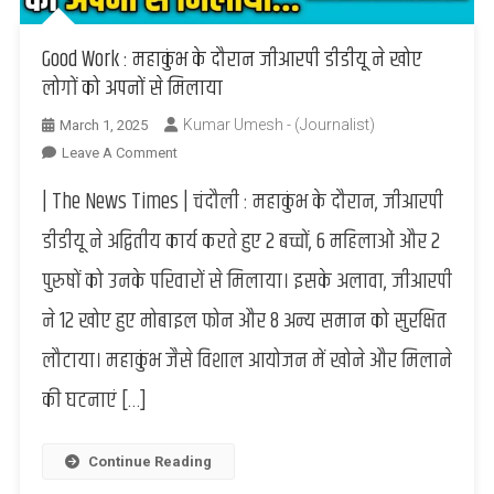
Good Work : महाकुंभ के दौरान जीआरपी डीडीयू ने खोए
लोगों को अपनों से मिलाया
Kumar Umesh - (Journalist)
March 1, 2025
On
Leave A Comment
Good
| The News Times | चंदौली : महाकुंभ के दौरान, जीआरपी
Work
:
डीडीयू ने अद्वितीय कार्य करते हुए 2 बच्चों, 6 महिलाओं और 2
महाकुंभ
पुरुषों को उनके परिवारों से मिलाया। इसके अलावा, जीआरपी
के
दौरान
ने 12 खोए हुए मोबाइल फोन और 8 अन्य समान को सुरक्षित
जीआरपी
लौटाया। महाकुंभ जैसे विशाल आयोजन में खोने और मिलाने
डीडीयू
ने
की घटनाएं […]
खोए
लोगों
को
Continue Reading
अपनों