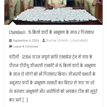
Chandauli : 15 किलो चांदी के आभूषण के साथ 2 गिरफ्तार
Kumar Umesh - (Journalist)
September 4, 2024
On
Leave A Comment
Chandauli
चंदौली : 12394 डाउन संपूर्ण क्रांति एक्सप्रेस ट्रेन में जांच के
:
15
दौरान डीडीयू जीआरपी एस्कॉर्ट ने 15 किलो चांदी के आभूषण
किलो
के साथ दो लोगों को भी गिरफ्तार किया। जीआरपी प्रभारी के
चांदी
के
अनुसार चांदी के आभूषण तस्करी कर बिहार ले जाए जा रहे
आभूषण
थे। बरामद आभूषणों और आरोपियों को आयकर टीम को सुपुर्द
के
साथ
कर आगे […]
2
गिरफ्तार