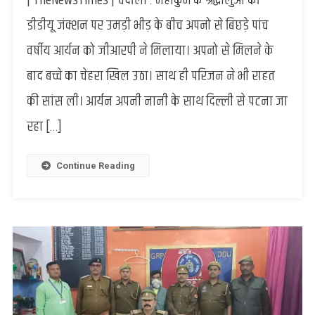
| TheNewsTimes | चंदौली : महाकुंभ के श्रद्धालुओं की
:
जीआरपी
डीडीयू जंक्शन पर उमड़ी भीड़ के बीच अपनो से बिछड़े पांच
ने
वर्षीय आर्यन को जीआरपी ने मिलाया। अपनो से मिलने के
महज
5
बाद बच्चे का चेहरा खिल उठा। साथ ही परिजन ने भी राहत
घंटे
की सांस ली। आर्यन अपनी नानी के साथ दिल्ली से पटना जा
में
खोए
रहा […]
आर्यन
को
ढूंढा,
Continue Reading
परिजनों
को
किया
सुपुर्द