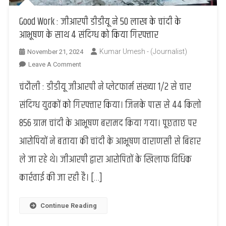
Good Work : जीआरपी डीडीयू ने 50 लाख के चांदी के
आभूषण के साथ 4 संदिग्ध को किया गिरफ्तार
Kumar Umesh - (Journalist)
November 21, 2024
On
Leave A Comment
Good
चंदौली : डीडीयू जीआरपी ने प्लेटफार्म संख्या 1/2 से चार
Work
:
संदिग्ध युवकों को गिरफ्तार किया। जिनके पास से 44 किलो
जीआरपी
856 ग्राम चांदी के आभूषण बरामद किया गया। पूछताछ पर
डीडीयू
ने
आरोपियों ने बताया की चांदी के आभूषण वाराणसी से बिहार
50
ले जा रहे थे। जीआरपी द्वारा आरोपितों के खिलाफ विधिक
लाख
के
कार्रवाई की जा रही है। […]
चांदी
के
आभूषण
Continue Reading
के