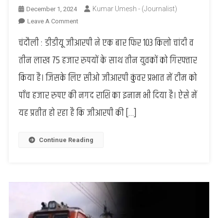
Kumar Umesh - (Journalist)
December 1, 2024
On
Leave A Comment
Chandauli
चंदौली : डीडीयू जीआरपी ने एक बार फिर 103 किलो चांदी व
:
जीआरपी
तीन लाख 75 हजार रुपयों के साथ तीन युवकों को गिरफ्तार
ने
किया है। जिसके लिए सीओ जीआरपी कुंवर प्रभात में टीम को
फिर
पकड़ी
पाँच हजार रुपए की नगद राशि का इनाम भी दिया है। ऐसे में
चांदी
यह प्रतीत हो रहा है कि जीआरपी की […]
की
खेप,
मादक
Continue Reading
पदार्थ
के
तस्कर
पहुँच
से
दूर
?