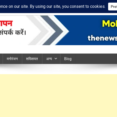
acy Policy
Disclaimer
ews chandauli
मनोरंजन
शख्सियत
अन्य
Blog