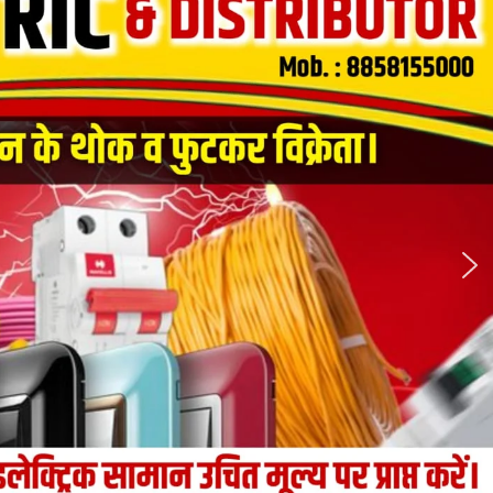
एक
सप्ताह
में
बरामद
किए
1.35
करोड़
की
शराब