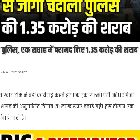
ी पुलिस, एक सप्ताह में बरामद किए 1.35 करोड़ की शराब
On
ave A Comment
Good
Work
्वाट टीम ने बड़ी कार्यवाई करते हुए एक ट्रक से 680 पेटी अवैध अंग्रेजी
:
कुम्भकर्णी
गई। शराब की अनुमानित कीमत 70 लाख रुपए बताई गई। इस दौरान एक
नींद
से
यवाई जारी है।
जगी
चंदौली
पुलिस,