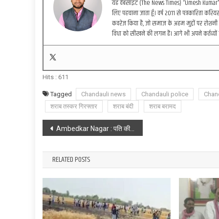
यह वेबसाइट (The News Times) “Umesh Kumar” द्वा
लिए पहचाना जाता हूँ। वर्ष 2011 से पत्रकारिता करियर 
कवरेज किया है, जो समाज के अहम मुद्दों पर रोशनी 
विधा को सीखने की लगन है। आगे भी अपने कर्तव्यों 
Hits :
611
Tagged
Chandauli news
Chandauli police
Chan
शराब तस्कर गिरफ्तार
शराब बंदी
शराब बरामद
Post
Ambedkar Nagar : पति की मौत के बाद पत्नी ने भी तोड़ा दम, एक साथ उठी दोनों की अर्थी
navigation
RELATED POSTS