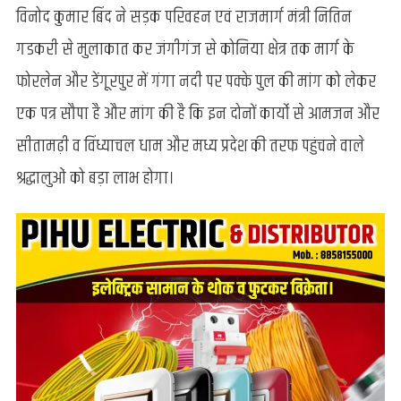
मिले
विनोद कुमार बिंद ने सड़क परिवहन एवं राजमार्ग मंत्री नितिन
भदोहीं
गडकरी से मुलाकात कर जंगीगंज से कोनिया क्षेत्र तक मार्ग के
सांसद,
गंगा
फोरलेन और डेंगूरपुर में गंगा नदी पर पक्के पुल की मांग को लेकर
नदी
एक पत्र सौपा है और मांग की है कि इन दोनों कार्यो से आमजन और
पर
पक्के
सीतामढ़ी व विंध्याचल धाम और मध्य प्रदेश की तरफ पहुंचने वाले
पुल
श्रद्धालुओं को बड़ा लाभ होगा।
निर्माण
के
लिए
दिया
पत्रक