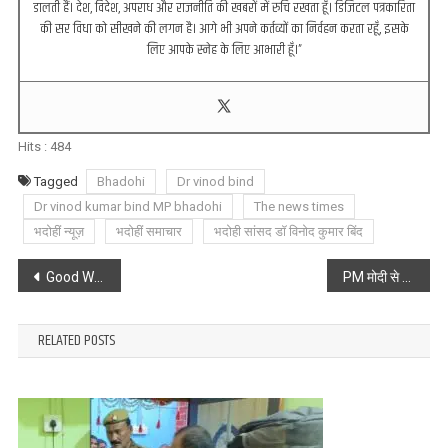
डालती हैं। देश, विदेश, अपराध और राजनीति की खबरों में रुचि रखता हूँ। डिजिटल पत्रकारिता
की सर विधा को सीखने की लगन है। आगे भी अपने कर्तव्यों का निर्वहन करता रहूँ, इसके
लिए आपके स्नेह के लिए आभारी हूँ।”
Hits :
484
Tagged
Bhadohi
Dr vinod bind
Dr vinod kumar bind MP bhadohi
The news times
भदोहीं न्यूज़
भदोहीं समाचार
भदोही सांसद डॉ विनोद कुमार बिंद
Post
Good Work : कुम्भकर्णी नींद से जगी चंदौली पुलिस, एक सप्ताह में बरामद किए 1.35 करोड़ की शराब
PM मोदी से मिले भदोहीं सांसद डॉ विनोद बिंद, विकास कार्यों पर की चर्चा
navigation
RELATED POSTS