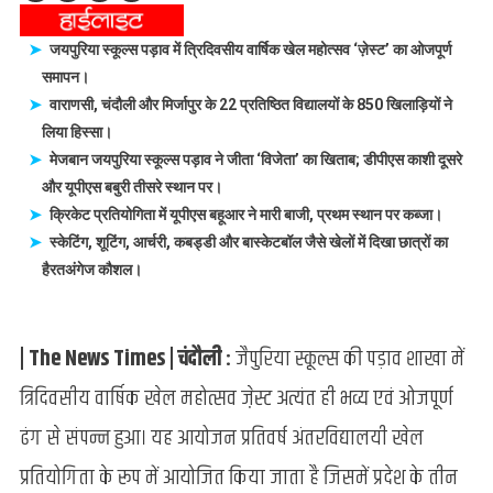
उतरा
जोश,
जयपुरिया स्कूल्स पड़ाव में त्रिदिवसीय वार्षिक खेल महोत्सव ‘ज़ेस्ट’ का ओजपूर्ण
ज़ेस्ट-2026
समापन।
में
वाराणसी, चंदौली और मिर्जापुर के 22 प्रतिष्ठित विद्यालयों के 850 खिलाड़ियों ने
खिलाड़ियों
लिया हिस्सा।
ने
मेजबान जयपुरिया स्कूल्स पड़ाव ने जीता ‘विजेता’ का खिताब; डीपीएस काशी दूसरे
दिखाया
और यूपीएस बबुरी तीसरे स्थान पर।
दम:
क्रिकेट प्रतियोगिता में यूपीएस बहूआर ने मारी बाजी, प्रथम स्थान पर कब्जा।
जयपुरिया
स्केटिंग, शूटिंग, आर्चरी, कबड्डी और बास्केटबॉल जैसे खेलों में दिखा छात्रों का
स्कूल्स
हैरतअंगेज कौशल।
पड़ाव
में
त्रिदिवसीय
खेल
| The News Times | चंदौली :
जैपुरिया स्कूल्स की पड़ाव शाखा में
महोत्सव
त्रिदिवसीय वार्षिक खेल महोत्सव जे़स्ट अत्यंत ही भव्य एवं ओजपूर्ण
का
भव्य
ढंग से संपन्न हुआ। यह आयोजन प्रतिवर्ष अंतरविद्यालयी खेल
समापन
प्रतियोगिता के रूप में आयोजित किया जाता है जिसमें प्रदेश के तीन