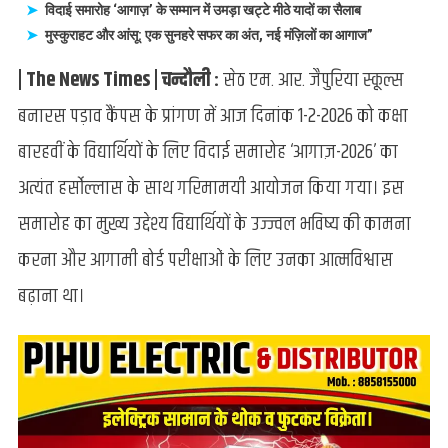
एम.आर.
विदाई समारोह ‘आगाज़’ के सम्मान में उमड़ा खट्टे मीठे यादों का सैलाब
जैपुरिया
मुस्कुराहट और आंसू: एक सुनहरे सफर का अंत, नई मंज़िलों का आगाज”
स्कूल
| The News Times | चन्दौली :
सेठ एम. आर. जैपुरिया स्कूल्स
पड़ाव
कैंपस
बनारस पड़ाव कैंपस के प्रांगण में आज दिनांक 1-2-2026 को कक्षा
में
बारहवीं के विद्यार्थियों के लिए विदाई समारोह ‘आगाज़-2026’ का
विदाई
समारोह
अत्यंत हर्सोल्लास के साथ गरिमामयी आयोजन किया गया। इस
आगाज़
संपन्न
समारोह का मुख्य उद्देश्य विद्यार्थियों के उज्ज्वल भविष्य की कामना
करना और आगामी बोर्ड परीक्षाओं के लिए उनका आत्मविश्वास
बढ़ाना था।