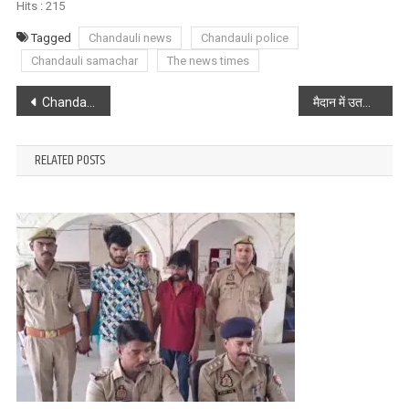
Hits :
215
Tagged
Chandauli news
Chandauli police
Chandauli samachar
The news times
Post
Chandauli : बदबूदार मछली की आड़ में चल रहा था नशे का खेल, पुलिस ने किया खुलासा
मैदान में उतरा जोश, ज़ेस्ट-2026 में खिलाड़ियों ने दिखाया दम: जयपुरिया स्कूल्स पड़ाव में त्रिदिवसीय खेल महोत्सव का भव्य समापन
navigation
RELATED POSTS