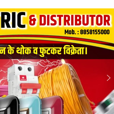
की
गुत्थी
सुलझने
से
पहले
ही
मढ़िया
गांव
में
मिला
युवक
का
शव,
क्षेत्र
में
सनसनी