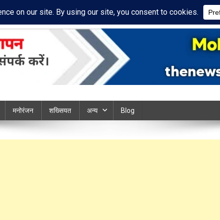
cy Policy
Disclaimer
ews chandauli
मनोरंजन
शख्सियत
अन्य
Blog