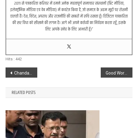
2011 से पत्रकारिता करियर में हमने अनेक महत्वपूर्ण समाचार संस्थानों (प्रिंट मीडिया,
इलेक्ट्रॉनिक मीडिया एवं वेब मीडिया) में कवरेज किया है, जो समाज के अहम मुद्दों पर रोशनी
डालती हैं। देश, विदेश, अपराध और राजनीति की खबरों में रुचि रखता हूँ। डिजिटल पत्रकारिता
की सर विधा को सीखने की लगन है। आगे भी अपने कर्तव्यों का निर्वहन करता रहूँ, इसके
लिए आपके स्नेह के लिए आभारी हूँ।”
Hits :
442
Post
Chandauli : पुलिस की बढ़ी मुश्किलें, व्यापारी हत्याकांड की गुत्थी सुलझने से पहले ही मढ़िया गांव में मिला युवक का शव, क्षेत्र में सनसनी
Good Work : किराना व्यवसायी ओमप्रकाश सिंह का कातिल गिरफ्तार
navigation
RELATED POSTS