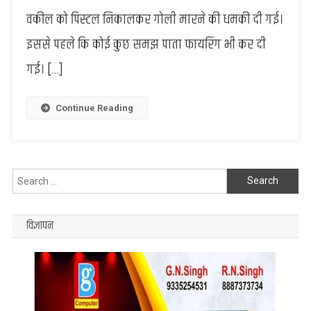
चेम्बर
वकील को पिस्टल निकालकर गोली मारने की धमकी दी गई।
में
इससे पहले कि कोई कुछ समझ पाता फायरिंग भी कर दी
अधिवक्ता
पर
गई। […]
फायरिंग,
तहसील
में
Continue Reading
हड़कंप
Search
for:
विज्ञापन