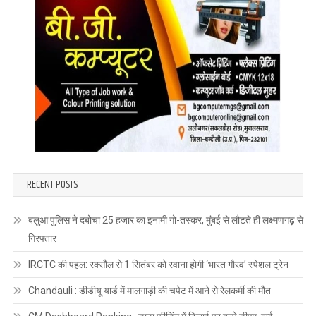
RECENT POSTS
बलुआ पुलिस ने दबोचा 25 हजार का इनामी गो-तस्कर, मुंबई से लौटते ही लक्ष्मणगढ़ से
गिरफ्तार
IRCTC की पहल: रक्सौल से 1 सितंबर को रवाना होगी ‘भारत गौरव’ स्पेशल ट्रेन
Chandauli : डीडीयू यार्ड में मालगाड़ी की चपेट में आने से रेलकर्मी की मौत