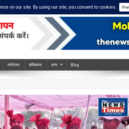
cy Policy
Disclaimer
ews chandauli
मनोरंजन
शख्सियत
अन्य
Blog