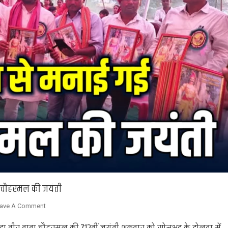
ा चौहरमल की जयंती
On
ave A Comment
Sonbhadra