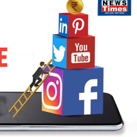
चौहरमल
की
जयंती