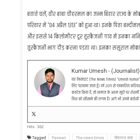
बताते चलें, वीर बाबा चौहरमल का जन्म बिहार राज्य के 
परिवार में “04 अप्रैल 1313” को हुआ था। इनके पिता बन्द
औऱ इससे 14 किलोमीटर दूर तुरकैजनी गांव में इनका ननिह
तुरकैजनी भाग दौड़ करना पड़ता था। इनका ससुराल मोकामा 
Kumar Umesh - (Journalist)
यह वेबसाइट (The News Times) “Umesh Kumar” द्वा
लिए पहचाना जाता हूँ। वर्ष 2011 से पत्रकारिता करियर 
कवरेज किया है, जो समाज के अहम मुद्दों पर रोशनी 
विधा को सीखने की लगन है। आगे भी अपने कर्तव्यों 
Hits :
362
Tagged
Paswan
The news times
चौहरमल बाबा