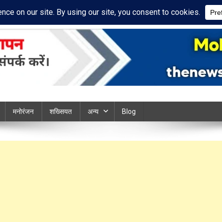
acy Policy
Disclaimer
ews chandauli
मनोरंजन
शख्सियत
अन्य
Blog