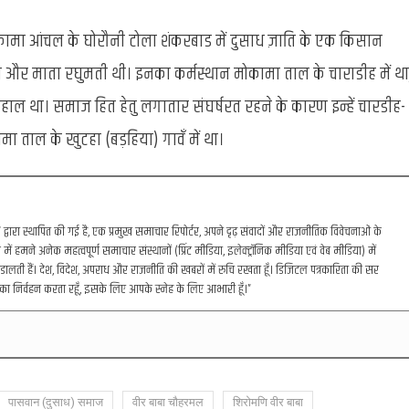
मोकामा आंचल के घोरौनी टोला शंकरबाड में दुसाध ज़ाति के एक किसान
ीमल और माता रघुमती थी। इनका कर्मस्थान मोकामा ताल के चाराडीह में था
ाल था। समाज हित हेतु लगातार संघर्षरत रहने के कारण इन्हें चारडीह-
ताल के खुटहा (बड़हिया) गावँ में था।
रा स्थापित की गई है, एक प्रमुख समाचार रिपोर्टर, अपने दृढ़ संवादों और राजनीतिक विवेचनाओं के
में हमने अनेक महत्वपूर्ण समाचार संस्थानों (प्रिंट मीडिया, इलेक्ट्रॉनिक मीडिया एवं वेब मीडिया) में
डालती हैं। देश, विदेश, अपराध और राजनीति की खबरों में रुचि रखता हूँ। डिजिटल पत्रकारिता की सर
का निर्वहन करता रहूँ, इसके लिए आपके स्नेह के लिए आभारी हूँ।”
पासवान (दुसाध) समाज
वीर बाबा चौहरमल
शिरोमणि वीर बाबा