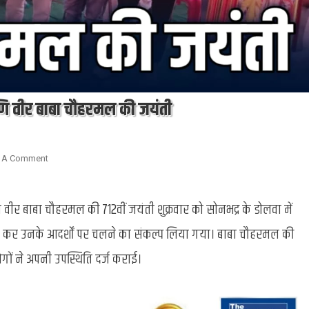
ि वीर बाबा चौहरमल की जयंती
On
 A Comment
Sonbhadra
:
 वीर बाबा चौहरमल की 712वीं जयंती शुक्रवार को सोनभद्र के डोलवा में
धूमधाम
से
पण कर उनके आदर्शों पर चलने का संकल्प लिया गया। बाबा चौहरमल की
मनाई
गई
गों ने अपनी उपस्थिति दर्ज कराई।
शिरोमणि
वीर
बाबा