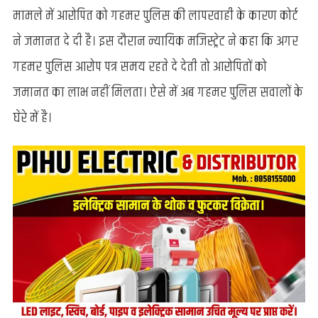
हत्यारोपित
मामले में आरोपित को गहमर पुलिस की लापरवाही के कारण कोर्ट
को
मिली
ने जमानत दे दी है। इस दौरान न्यायिक मजिस्ट्रेट ने कहा कि अगर
जमानत,
गहमर पुलिस आरोप पत्र समय रहते दे देती तो आरोपितों को
पुलिस
की
जमानत का लाभ नहीं मिलता। ऐसे में अब गहमर पुलिस सवालों के
लापरवाही
घेरे में है।
या
कुछ
और
?