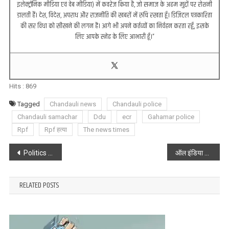
इलेक्ट्रॉनिक मीडिया एवं वेब मीडिया) में कवरेज किया है, जो समाज के अहम मुद्दों पर रोशनी
डालती हैं। देश, विदेश, अपराध और राजनीति की खबरों में रुचि रखता हूँ। डिजिटल पत्रकारिता
की सर विधा को सीखने की लगन है। आगे भी अपने कर्तव्यों का निर्वहन करता रहूँ, इसके
लिए आपके स्नेह के लिए आभारी हूँ।”
Hits :
869
Tagged
Chandauli news
Chandauli police
Chandauli samachar
Ddu
ecr
Gahamar police
Rpf
Rpf हत्या
The news times
Post
Politics : प्रियंका ने ली पद और गोपनीयता की शपथ, हाथ मे था संविधान
ऑल इंडिया क्योकुशिन कराटे फुल कांटेक्ट ओपन नाॅकडाउन टूर्नामेंट में मैडल जीत बच्चों ने बढ़ाया जिले का मान
navigation
RELATED POSTS