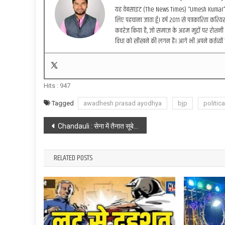
यह वेबसाइट (The News Times) “Umesh Kumar” द्वा
लिए पहचाना जाता हूँ। वर्ष 2011 से पत्रकारिता करियर 
कवरेज किया है, जो समाज के अहम मुद्दों पर रोशनी 
विधा को सीखने की लगन है। आगे भी अपने कर्तव्यों 
Hits :
947
Tagged
awadhesh prasad ayodhya
bjp
politic
Post
Chandauli : सेना में तैनात सूबेदार मेजर सुरेश यादव की हादसे में मौत, परिवार में पसरा मातम
navigation
RELATED POSTS