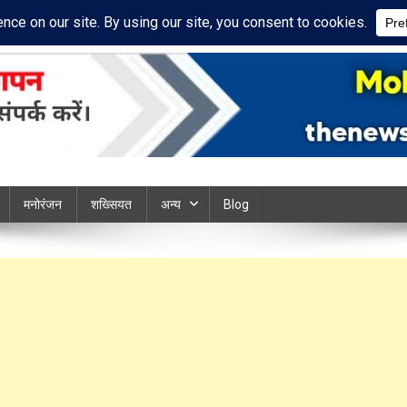
acy Policy
Disclaimer
ews chandauli
मनोरंजन
शख्सियत
अन्य
Blog