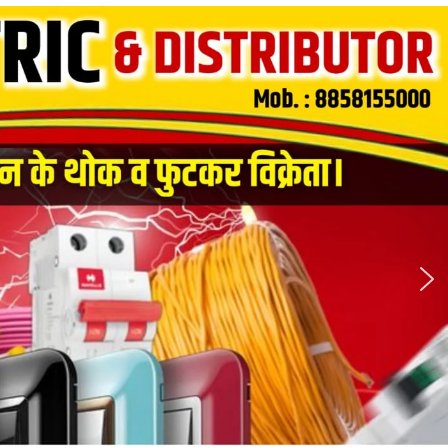
‘कितनी
उठक-
बैठक
कर
लें,
उनका
समय
ख़त्म’