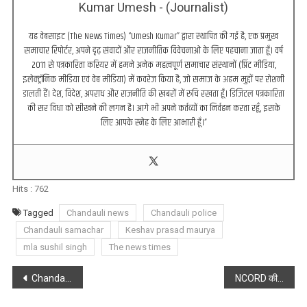
Kumar Umesh - (Journalist)
यह वेबसाइट (The News Times) “Umesh Kumar” द्वारा स्थापित की गई है, एक प्रमुख
समाचार रिपोर्टर, अपने दृढ़ संवादों और राजनीतिक विवेचनाओं के लिए पहचाना जाता हूँ। वर्ष
2011 से पत्रकारिता करियर में हमने अनेक महत्वपूर्ण समाचार संस्थानों (प्रिंट मीडिया,
इलेक्ट्रॉनिक मीडिया एवं वेब मीडिया) में कवरेज किया है, जो समाज के अहम मुद्दों पर रोशनी
डालती हैं। देश, विदेश, अपराध और राजनीति की खबरों में रुचि रखता हूँ। डिजिटल पत्रकारिता
की सर विधा को सीखने की लगन है। आगे भी अपने कर्तव्यों का निर्वहन करता रहूँ, इसके
लिए आपके स्नेह के लिए आभारी हूँ।”
Hits :
762
Tagged
Chandauli news
Chandauli police
Chandauli samachar
Keshav prasad maurya
mla sushil singh
The news times
Post
Chandauli : ऑनलाइन अटेंडेंस को दो महीने तक स्थगित किए जाने पर शिक्षक संघ में खुशी
NCORD की 7वीं शीर्ष स्तरीय बैठक, नशा मुक्त भारत पीएम का संकल्प
navigation