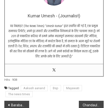
Kumar Umesh - (Journalist)
यह वेबसाइट (The News Times) “Umesh Kumar” द्वारा स्थापित की गई है, एक प्रमुख
समाचार रिपोर्टर, अपने दृढ़ संवादों और राजनीतिक विवेचनाओं के लिए पहचाना जाता हूँ। वर्ष
2011 से पत्रकारिता करियर में हमने अनेक महत्वपूर्ण समाचार संस्थानों (प्रिंट मीडिया,
इलेक्ट्रॉनिक मीडिया एवं वेब मीडिया) में कवरेज किया है, जो समाज के अहम मुद्दों पर रोशनी
डालती हैं। देश, विदेश, अपराध और राजनीति की खबरों में रुचि रखता हूँ। डिजिटल पत्रकारिता
की सर विधा को सीखने की लगन है। आगे भी अपने कर्तव्यों का निर्वहन करता रहूँ, इसके
लिए आपके स्नेह के लिए आभारी हूँ।”
Hits :
908
Tagged
Aakash aanand
Bsp
Mayawati
The news times
Post
Barabanki : ट्रेनों के रूट डायवर्जन से यात्री परेशान, यात्रियों ने किया हंगामा
Chandauli : मुगलसराय में सीबीआई की छापेमारी, रेलवे परीक्षा में धांधली का मामला