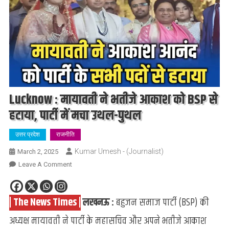
Lucknow : मायावती ने भतीजे आकाश को BSP से
हटाया, पार्टी में मचा उथल-पुथल
उत्तर प्रदेश
राजनीति
Kumar Umesh - (Journalist)
March 2, 2025
On
Leave A Comment
Lucknow
:
| The News Times |
लखनऊ :
बहुजन समाज पार्टी (BSP) की
मायावती
ने
अध्यक्ष मायावती ने पार्टी के महासचिव और अपने भतीजे आकाश
भतीजे