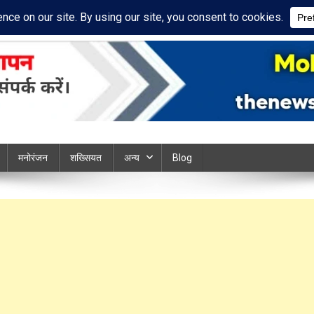
ivacy Policy
Disclaimer
ews chandauli
मनोरंजन
शख्सियत
अन्य
Blog