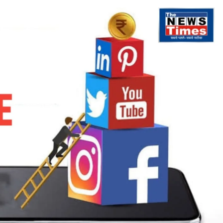
चलने
वाली
स्पेशल
ट्रेनों
के
परिचालन
अवधि
में
हुआ
विस्तार,
जानें
क्या
है
शेड्यूल