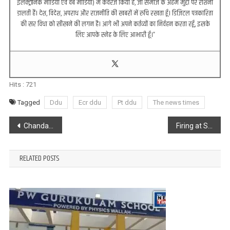
इलेक्ट्रॉनिक मीडिया एवं वेब मीडिया) में कवरेज किया है, जो समाज के अहम मुद्दों पर रोशनी
डालती हैं। देश, विदेश, अपराध और राजनीति की खबरों में रुचि रखता हूँ। डिजिटल पत्रकारिता
की सर विधा को सीखने की लगन है। आगे भी अपने कर्तव्यों का निर्वहन करता रहूँ, इसके
लिए आपके स्नेह के लिए आभारी हूँ।”
Hits :
721
Tagged
Ddu
Ecr ddu
Pt ddu
The news times
Post
Chandauli : लोकतंत्र को करना है मजबूत तो मतदान करे जरूर
Firing at Salman Khan’s House : सलमान खान के घर के बाहर हुई फायरिंग
navigation
RELATED POSTS