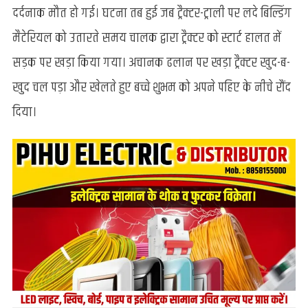
में
दर्दनाक मौत हो गई। घटना तब हुई जब ट्रैक्टर-ट्राली पर लदे बिल्डिंग
आकर
मैटेरियल को उतारते समय चालक द्वारा ट्रैक्टर को स्टार्ट हालत में
दो
वर्षीय
सड़क पर खड़ा किया गया। अचानक ढलान पर खड़ा ट्रैक्टर खुद-ब-
बालक
खुद चल पड़ा और खेलते हुए बच्चे शुभम को अपने पहिए के नीचे रौंद
की
मौत
दिया।