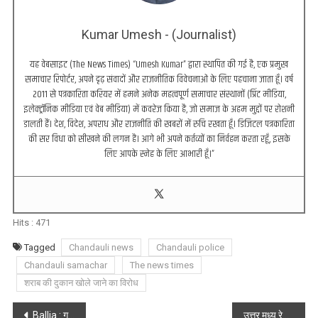
Kumar Umesh - (Journalist)
यह वेबसाइट (The News Times) “Umesh Kumar” द्वारा स्थापित की गई है, एक प्रमुख
समाचार रिपोर्टर, अपने दृढ़ संवादों और राजनीतिक विवेचनाओं के लिए पहचाना जाता हूँ। वर्ष
2011 से पत्रकारिता करियर में हमने अनेक महत्वपूर्ण समाचार संस्थानों (प्रिंट मीडिया,
इलेक्ट्रॉनिक मीडिया एवं वेब मीडिया) में कवरेज किया है, जो समाज के अहम मुद्दों पर रोशनी
डालती हैं। देश, विदेश, अपराध और राजनीति की खबरों में रुचि रखता हूँ। डिजिटल पत्रकारिता
की सर विधा को सीखने की लगन है। आगे भी अपने कर्तव्यों का निर्वहन करता रहूँ, इसके
लिए आपके स्नेह के लिए आभारी हूँ।”
Hits :
471
Tagged
Chandauli news
Chandauli police
Chandauli samachar
The news times
शराब की दुकान खोले जाने का विरोध
Post
Ballia : गबन के आरोप में ग्राम पंचायत कोड़हरा नौबरार के सचिव पर एफआईआर दर्ज
उत्तर मध्य रेलवे मुख्यालय में विशिष्ट रेल सेवा पुरस्कार समारोह आयोजित