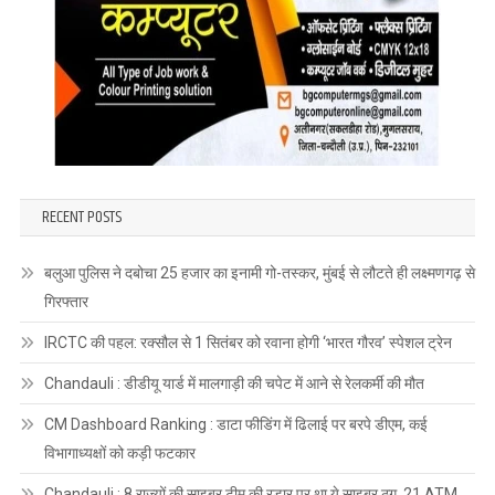
RECENT POSTS
बलुआ पुलिस ने दबोचा 25 हजार का इनामी गो-तस्कर, मुंबई से लौटते ही लक्ष्मणगढ़ से
गिरफ्तार
IRCTC की पहल: रक्सौल से 1 सितंबर को रवाना होगी ‘भारत गौरव’ स्पेशल ट्रेन
Chandauli : डीडीयू यार्ड में मालगाड़ी की चपेट में आने से रेलकर्मी की मौत
CM Dashboard Ranking : डाटा फीडिंग में ढिलाई पर बरपे डीएम, कई
विभागाध्यक्षों को कड़ी फटकार
Chandauli : 8 राज्यों की साइबर टीम की रडार पर था ये साइबर ठग, 21 ATM