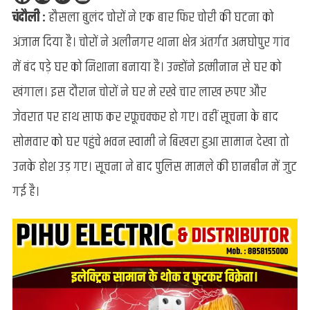
चंदौली :
हौसला बुलंद चोरों ने एक बार फिर चोरी की घटना को
हौसला
बुलंद
अंजाम दिया है। चोरों ने अलीनगर थाना क्षेत्र अंतर्गत अमघोपुर गांव
चोरों
की
में बंद पड़े घर को निशाना बनाया है। उन्होंने इत्मीनान से घर को
पुलिस
खंगाल। इस दौरान चोरों ने घर मे रखे चार लाख रुपए और
पेट्रोलिंग
को
जेवरात पर हाथ साफ कर रफूचक्कर हो गए। वहीं सूचना के बाद
सलामी,
सोमवार को घर पहुंचे भवन स्वामी ने बिखरा हुआ सामान देखा तो
बंद
पड़े
उनके होश उड़ गए। सूचना ने बाद पुलिस मामले की छानबीन में जुट
घर
गई है।
को
खंगाला