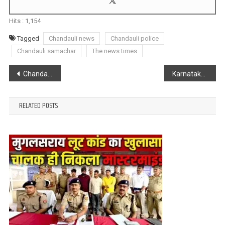
Hits :
1,154
Tagged
Chandauli news
Chandauli police
Chandauli samachar
The news times
Post
Chandauli : कई वर्षों से गढ्ढों में तब्दील है सड़क, ग्रामीणों को झेलनी पड़ रही परेशानी
Karnataka High Court : निर्मला सीतारमण के खिलाफ FIR पर 22 अक्टूबर तक अंतरिम रोक
navigation
RELATED POSTS