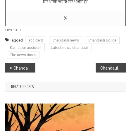
लिए आपके स्नेह के लिए आभारी हूँ।”
Hits :
813
Tagged
accident
Chandauli news
Chandauli police
Kamalpur accident
Latest news chandauli
The news times
Post
Chandauli : परीक्षा देकर लौट रहे 3 बाइक सवार युवकों को बोलेरो ने मारी टक्कर, 2 की हालत नाजुक
Chandauli : अराजक तत्वों ने डॉ बीआर अम्बेडकर की प्रतिमा की क्षतिग्रस्त, ग्रामीणों में आक्रोश व्याप्त
navigation
RELATED POSTS