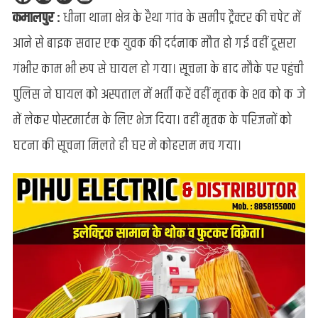
कमालपुर :
धीना थाना क्षेत्र के रैथा गांव के समीप ट्रैक्टर की चपेट में
ट्रैक्टर
की
आने से बाइक सवार एक युवक की दर्दनाक मौत हो गई वहीं दूसरा
चपेट
में
गंभीर काम भी रूप से घायल हो गया। सूचना के बाद मौके पर पहुंची
आने
पुलिस ने घायल को अस्पताल में भर्ती करें वहीं मृतक के शव को कब्जे
से
युवक
में लेकर पोस्टमार्टम के लिए भेज दिया। वहीं मृतक के परिजनों को
की
घटना की सूचना मिलते ही घर मे कोहराम मच गया।
मौत,
दूसरा
गंभीर
रूप
से
घायल