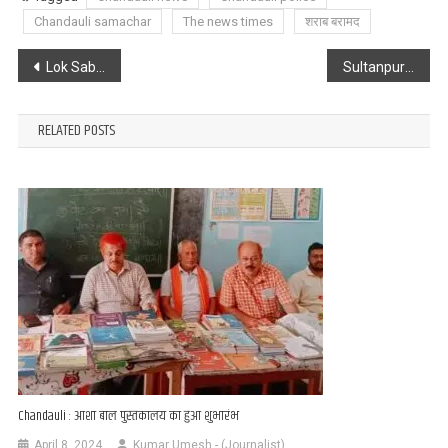
Chandauli samachar
The news times
शराब बरामद
Post
Lok Sabha Election 2024 : क्या पिता से मिली शिकस्त का बदला बेटे से ले पाएंगे माझी?
Sultanpur : चर्चित डॉ घनश्याम तिवारी हत्याकांड के आरोपी विजय नारायन की गोली मारकर हत्या, दूसरे की हालत नाजुक
navigation
RELATED POSTS
Chandauli : आशा बाल पुस्तकालय का हुआ शुभारंभ
April 8, 2024
Kumar Umesh - (Journalist)