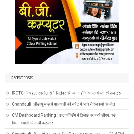
RECENT POSTS
IRCTC की पहल: रक्सौल से 1 सितंबर को रवाना होगी ‘भारत गौरव’ स्पेशल ट्रेन
Chandauli : डीडीयू यार्ड में मालगाड़ी की चपेट में आने से रेलकर्मी की मौत
CM Dashboard Ranking : डाटा फीडिंग में ढिलाई पर बरपे डीएम, कई
विभागाध्यक्षों को कड़ी फटकार
Chandauli : 8 राज्यों की साइबर टीम की रडार पर था ये साइबर ठग, 21 ATM