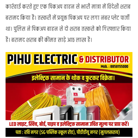
पुलिस
कार्रवाई करते हुए एक पिकअप वाहन से भारी मात्रा में विदेशी शराब
को
मिली
बरामद किया है। तस्करी में प्रयुक्त पिकअप पर लगा नंबर प्लेट फर्जी
कामयाबी,
था। पुलिस ने पिकअप बाहन से दो शराब तस्करो को गिरफ्तार किया
8
लाख
है। बरामद शराब की कीमत साढ़े आठ लाख है।
से
अधिक
अवैध
विदेशी
शराब
बरामद