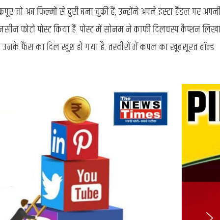
र जो अब फिल्मों से दुरी बना चुकीं हैं, उन्होंने अपने इंस्टा हैंडल पर अपन
:
‘तुम्हारे
नसीन फोटो पोस्ट किया हैं. पोस्ट में सोनम ने काफी दिलचस्प कैप्शन लिख
साथ
हर
नके फैंस का दिल खुश हो गया है. तस्वीरों में कपल का खूबसूरत बॉन्ड
दिन
स्वर्ग
जैसा
लगता
है’,
Sonam
Kapoor
ने
वेडिंग
एनिवर्सरी
लिखा
पोस्ट