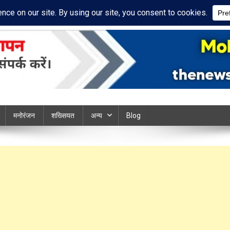
ivacy Policy
Disclaimer
ews chandauli
मनोरंजन
शख्सियत
अन्य
Blog