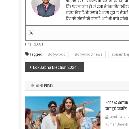
यह वेबसाइट (The News Times) “Umesh Kumar” द्वा
लिए पहचाना जाता हूँ। वर्ष 2011 से पत्रकारिता करियर 
कवरेज किया है, जो समाज के अहम मुद्दों पर रोशनी 
विधा को सीखने की लगन है। आगे भी अपने कर्तव्यों 
Hits :
2,081
Tagged
Bollywood
Bollywood news
sonam ka
Post
LokSabha Election 2024 : चुनाव के तीसरा चरण पूरा होने के साथ ही इंडिया एलायंस का तीसरा प्यूज उड़ गया : Pm Modi
navigation
RELATED POSTS
Firing At Salman
बाहर हुई फायरिंग
April 14, 20
Kumar Umesh - 