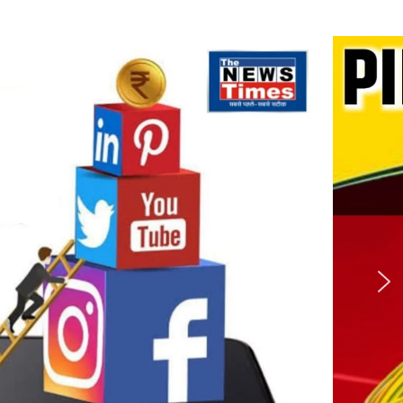
RPF
सिपाही
के
3
ठिकानों
पर
CBI
की
छापेमारी