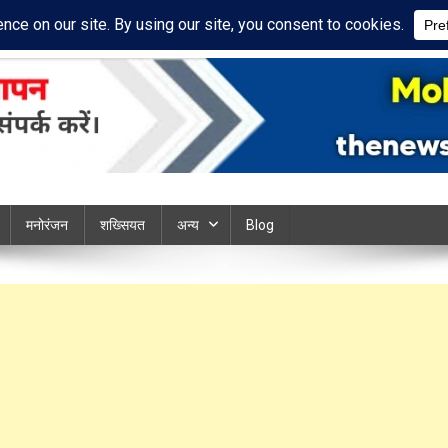
cy Policy
Disclaimer
ews chandauli
मनोरंजन
शख्सियत
अन्य
Blog