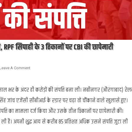
त्ति, RPF सिपाही के 3 ठिकानों पर CBI की छापेमारी
On
Leave A Comment
भ्रष्टाचार
:
ाल भर के अंदर ही करोड़ों की संपत्ति बना ली। नबीनगर (औरंगाबाद) रेलव
हजरों
में
ह जांच एजेंसी सीबीआई के रडार पर चढ़ा तो चौंकाने वाले खुलासे हुए।
सैलरी
से
ति का मामला दर्ज किया और उसके तीन ठिकानों पर छापेमारी की।
करोड़ों
ा ली है। अपनी शुद्ध आय से करीब 85 प्रतिशत अधिक उसने संपत्ति जुटा ली
की
संपत्ति,