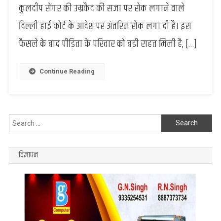
कुलदीप सेंगर की उम्रकैद की सजा पर रोक लगाने वाले
कुलदीप
सेंगर
दिल्ली हाई कोर्ट के आदेश पर अंतरिम रोक लगा दी है। इस
की
फैसले के बाद पीड़िता के परिवार को बड़ी राहत मिली है, […]
रिहाई
पर
SC
Continue Reading
की
रोक,
भावुक
हुए
Search
वकील
ने
for:
पूछा-
विज्ञापन
“क्या
हम
इस
बच्ची
के
लिए